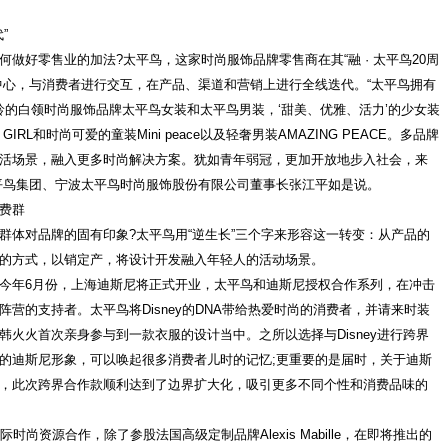
”
好零售业的加法?太平鸟，这家时尚服饰品牌零售商在其“融 · 太平鸟20周
中心，与消费者进行交互，在产品、渠道和营销上进行全线迭代。“太平鸟拥有
年龄的白领时尚服饰品牌太平鸟女装和太平鸟男装，‘甜美、优雅、活力’的少女装
 GIRL和时尚可爱的
童装
Mini peace以及轻奢男装AMAZING PEACE。多品牌
活场景，融入更多时尚解决方案。犹如青年弱冠，更加开放地步入社会，来
平鸟集团、宁波太平鸟时尚服饰股份有限公司董事长张江平如是说。
费群
对品牌的固有印象?太平鸟用“逆生长”三个字来形容这一转变：从产品的
的方式，以销定产，将设计开发融入年轻人的活动场景。
年6月份，上海迪斯尼将正式开业，太平鸟和迪斯尼授权合作系列，在冲击
营的支持者。太平鸟将Disney的DNA带给热爱时尚的消费者，并请来时装
火火首次亲身参与到一款衣服的设计当中。之所以选择与Disney进行跨界
的迪斯尼形象，可以唤起很多消费者儿时的记忆;更重要的是届时，关于迪斯
，此次跨界合作款顺利达到了边界扩大化，吸引更多不同个性和消费品味的
资源合作，除了参股法国高级定制品牌Alexis Mabille，在即将推出的