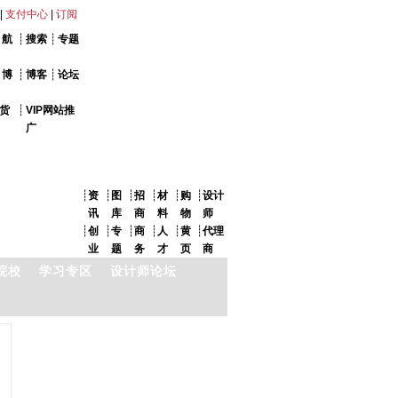
|
支付中心
|
订阅
 航
┊
搜索
┊
专题
 博
┊
博客
┊
论坛
货
┊
VIP网站推
广
┊
资
┊
图
┊
招
┊
材
┊
购
┊
设计
讯
库
商
料
物
师
┊
创
┊
专
┊
商
┊
人
┊
黄
┊
代理
业
题
务
才
页
商
院校
学习专区
设计师论坛