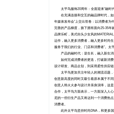
太平鸟服饰20周年：全面迎来“融时代
在充满连接和交互的融品牌时代，如何做
年媒体发布会”上交出答卷：以消费者为
完善的产品梯度，旗下拥有面向25-35
品牌乐町，美式街头少女风的MATERIAL
运作，融入更多消费者，融入更多时尚生
服务于我们的行业、门店和消费者”。太
产品的融时代：逆生长，融入新生消
如何完成消费者的更迭，打破新消费群体
设计研发、商品企划，到采用柔性供应链
太平鸟更加关注年轻人的潮流话题，今
创意新高度的同时又吸引着原本属于不同阵
创意人韩火火参与设计并亲身演绎，这是韩
合作，太平鸟方面表示，一方面深入人心
尼的一些衍生产品又将达到一个消费热点
消费者。
此外太平鸟坚持时尚DNA，和更多国际时尚