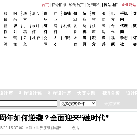
首页
|
怀念旧版
|
设为首页
|
使用帮助
|
网站地图
|
企业建站
┊
服
┊
时
┊
地
┊
展会
┊
市
┊
鞋
┊
领袖
┊
创
招
┊
鞋
┊
服
┊
地
手机
┊
导
饰
尚
方
场
业
业
商
帽
装
方
网
┊
鞋
┊
设
┊
手
┊
设计
┊
材
┊
辅
┊
机械
┊
设
商
┊
供
┊
求
┊
合
代理
┊
微
帽
计
稿
师
料
料
备
机
应
购
作
商
┊
外
┊
营
┊
公
┊
礼 仪
┊
交
┊
人
┊
招聘
┊
求
黄
┊
积
┊
投
┊
视
杂志
┊
订
贸
销
文
际
才
职
页
分
诉
频
社
会
设计师
鞋样设计稿
鞋样设计师
大赛专题
潮流分析
设计
0周年如何逆袭？全面迎来“融时代”
5/23 15:37:00 来源：
世界服装鞋帽网
点击：