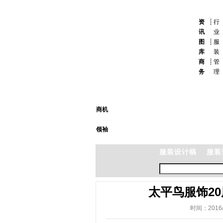
资
┊
行
讯
业
图
┊
服
库
装
商
┊
管
务
理
商机
领袖
服装设计稿
服装
太平鸟服饰2
时间：2016/