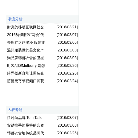
潮流分析
耐克的移动互联网社交
[2016/03/21]
战，是反周期生存？
2016纺织服装“两会”代
[2016/03/07]
表“回娘家”
去库存之路漫漫 服装业
[2016/03/05]
亟待加强供给侧结构性
温州服装做的是文化产
[2016/03/03]
改革
业的事儿 客户做成圈子
淘品牌韩都衣舍的卫星
[2016/03/03]
CEO模式其实来源于日
时装品牌Mulberry 是怎
[2016/02/26]
本
样“起死回生”的？
跨界创新真能让男装企
[2016/02/26]
业“雄”起来？
茵曼元宵节视频口碑获
[2016/02/24]
赞 传递慢生活理念
大赛专题
快时尚品牌 Tom Tailor
[2016/03/07]
三次来中国，京东帮了
安踏携手迪桑特的合资
[2016/03/03]
忙
公司 抢滩百亿滑雪市场
韩都衣舍给传统品牌代
[2016/02/26]