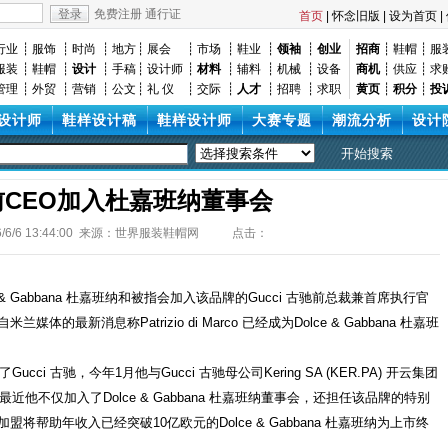
首页
|
怀念旧版
|
设为首页
|
行业
┊
服饰
┊
时尚
┊
地方
┊
展会
┊
市场
┊
鞋业
┊
领袖
┊
创业
招商
┊
鞋帽
┊
服
服装
┊
鞋帽
┊
设计
┊
手稿
┊
设计师
┊
材料
┊
辅料
┊
机械
┊
设备
商机
┊
供应
┊
求
管理
┊
外贸
┊
营销
┊
公文
┊
礼 仪
┊
交际
┊
人才
┊
招聘
┊
求职
黄页
┊
积分
┊
投
设计师
鞋样设计稿
鞋样设计师
大赛专题
潮流分析
设计
前CEO加入杜嘉班纳董事会
6/6 13:44:00 来源：
世界服装鞋帽网
点击：
e & Gabbana 杜嘉班纳和被指会加入该品牌的Gucci 古驰前总裁兼首席执行官
来自米兰媒体的最新消息称Patrizio di Marco 已经成为Dolce & Gabbana 杜嘉班
开了Gucci 古驰，今年1月他与Gucci 古驰母公司Kering SA (KER.PA) 开云集团
不仅加入了Dolce & Gabbana
杜嘉班纳
董事会，还担任该品牌的特别
co 的加盟将帮助年收入已经突破10亿欧元的Dolce & Gabbana 杜嘉班纳为上市终