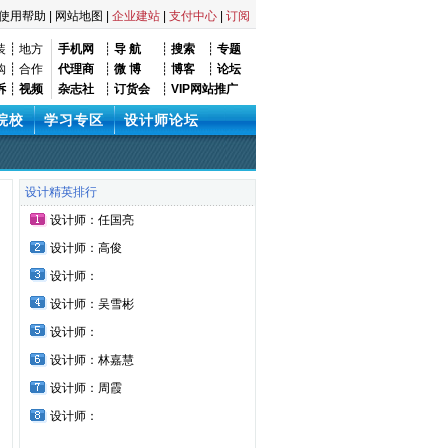
使用帮助
|
网站地图
|
企业建站
|
支付中心
|
订阅
装
┊
地方
手机网
┊
导 航
┊
搜索
┊
专题
购
┊
合作
代理商
┊
微 博
┊
博客
┊
论坛
诉
┊
视频
杂志社
┊
订货会
┊
VIP网站推广
院校
学习专区
设计师论坛
设计精英排行
设计师：任国亮
设计师：高俊
设计师：
设计师：吴雪彬
设计师：
设计师：林嘉慧
设计师：周霞
设计师：