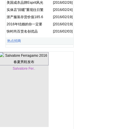
运营 后续有好戏
美国成衣品牌Esprit风光
[2016/02/26]
不再
实体店“回暖”重现往日繁
[2016/02/24]
华？
浙产服装存货价值185.6
[2016/02/19]
亿元 求解“清仓”路
2016年结婚的你一定要
[2016/02/19]
知道的婚纱六大潮流趋
快时尚百货名创优品
[2016/02/03]
势
2016年预计销售100亿
热点招商
Salvatore Fer..