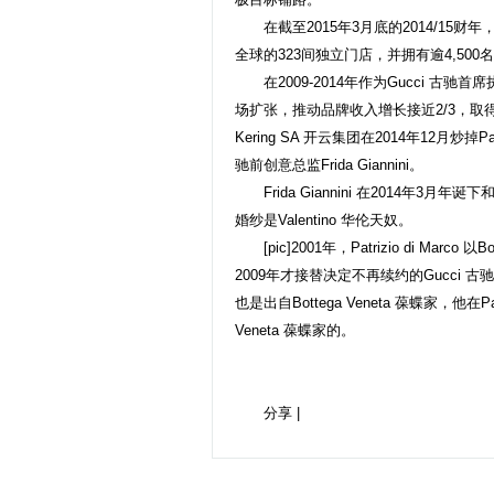
在截至2015年3月底的2014/15财年，D
全球的323间独立门店，并拥有逾4,500
在2009-2014年作为
Gucci
古驰首席执行
场扩张，推动品牌收入增长接近2/3，取得
Kering SA 开云集团在2014年12月炒掉Pat
驰前创意总监Frida Giannini。
Frida Giannini 在2014年3月年诞下和Pa
婚纱是Valentino 华伦天奴。
[pic]2001年，Patrizio di Marc
2009年才接替决定不再续约的Gucci 古驰前
也是出自Bottega Veneta 葆蝶家，他在Patr
Veneta 葆蝶家的。
分享
|