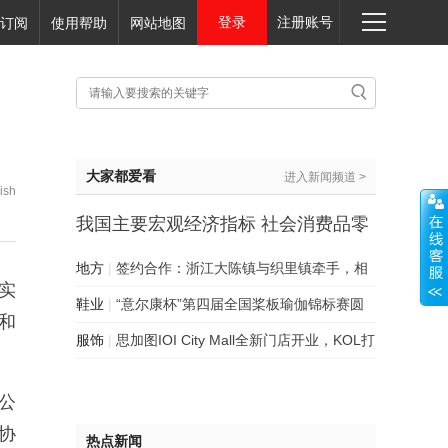
登录
注册账号
订阅
使用帮助
网站地图
大家都爱看
进入新闻频道 >
ish
我国主要宏观经济指标 社会消费品零
售总额数据分析
地方
|
签约合作：浙江大陈镇与织里镇牵手，相
实
约服装产业“出圈”
鞋业
|
“意尔康杯”第四届全国桨板瑜伽锦标赛圆
和
满落幕！
服饰
|
思加图IOI City Mall全新门店开业，KOL打
卡开启潮流第一站
公
协
热点新闻