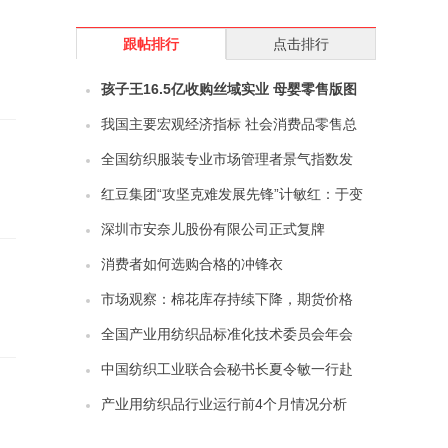
跟帖排行
点击排行
孩子王16.5亿收购丝域实业 母婴零售版图
再扩容
我国主要宏观经济指标 社会消费品零售总
额数据分析
全国纺织服装专业市场管理者景气指数发
布
红豆集团“攻坚克难发展先锋”计敏红：于变
局中开拓外贸新路径，以实干绘制发展新
深圳市安奈儿股份有限公司正式复牌
图景
消费者如何选购合格的冲锋衣
市场观察：棉花库存持续下降，期货价格
触及新高点
全国产业用纺织品标准化技术委员会年会
暨标准审定会在杭州顺利召开
中国纺织工业联合会秘书长夏令敏一行赴
河南省郑州市开展市场调研
产业用纺织品行业运行前4个月情况分析