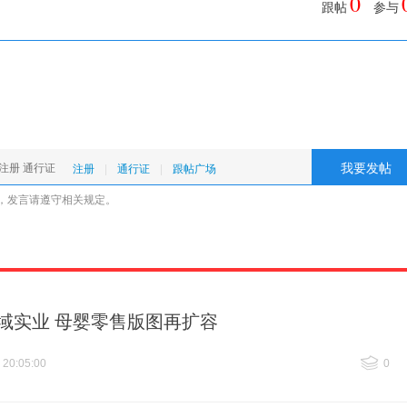
0
跟帖
参与
注册
|
通行证
|
跟帖广场
，发言请遵守
相关规定
。
丝域实业 母婴零售版图再扩容
 20:05:00
0