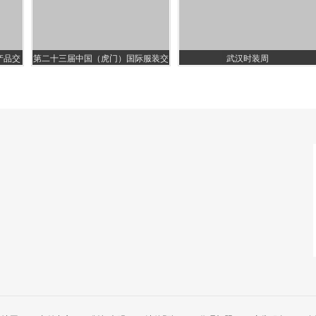
产品交
第二十三届中国（虎门）国际服装交
武汉时装周
易会暨2018虎门时装周