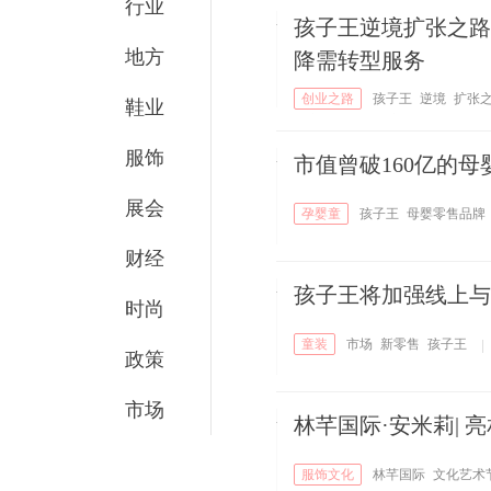
行业
孩子王逆境扩张之路
地方
降需转型服务
创业之路
孩子王
逆境
扩张
鞋业
债率
零售
毛利率
转型
服务
服饰
市值曾破160亿的
展会
孕婴童
孩子王
母婴零售品牌
板
财经
孩子王将加强线上与
时尚
童装
市场
新零售
孩子王​
|
政策
市场
林芊国际·安米莉| 
服饰文化
林芊国际
文化艺术