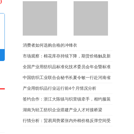
0
红豆集团“攻坚克难发展
深圳市安奈儿股份有限
消费者如何选购合格的冲锋衣
先锋”计敏红：于变局中
公司正式复牌
开拓外贸新路径，以实
市场观察：棉花库存持续下降，期货价格触及新
干绘制发展新图景
高点
全国产业用纺织品标准化技术委员会年会暨标准
审定会在杭州顺利召开
中国纺织工业联合会秘书长夏令敏一行赴河南省
郑州市开展市场调研
产业用纺织品行业运行前4个月情况分析
签约合作：浙江大陈镇与织里镇牵手，相约服装
产业“出圈”
湖南为轻工纺织企业搭建产业人才对接桥梁
行情分析：贸易局势紧张内外棉价格反弹空间受
限