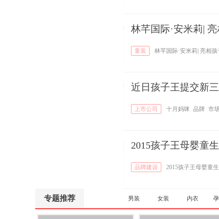
林芊国际·安米莉| 
童装
林芊国际·安米莉| 亮相孩
季儿童文化艺术节
近日孩子王提交新三
上市公司
十月妈咪
品牌
市
2015孩子王母婴童
品牌建设
2015孩子王母婴童
南区域
合作商洽会
专题推荐
男装
女装
内衣
孕