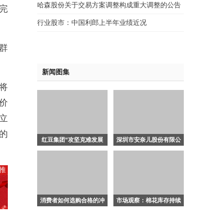
哈森股份关于交易方案调整构成重大调整的公告
完
行业股市：中国利郎上半年业绩近况
群
新闻图集
将
价
立
的
红豆集团“攻坚克难发展
深圳市安奈儿股份有限公
先锋”计敏红：于变局中
司正式复牌
开拓外贸新路径，以实干
推
绘制发展新图景
加
入
一
消费者如何选购合格的冲
市场观察：棉花库存持续
元
锋衣
下降，期货价格触及新高
推