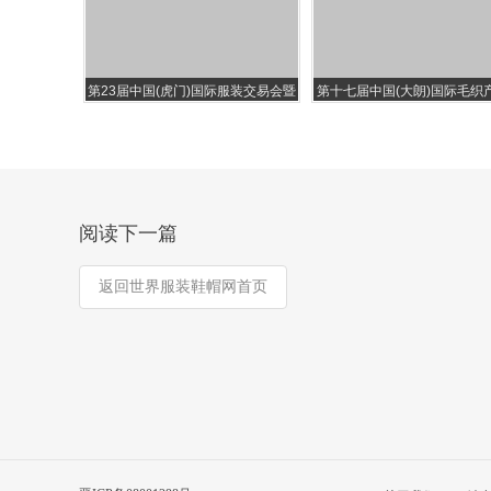
第23届中国(虎门)国际服装交易会暨
第十七届中国(大朗)国际毛织
2018虎门时装周
易会
阅读下一篇
返回世界服装鞋帽网首页