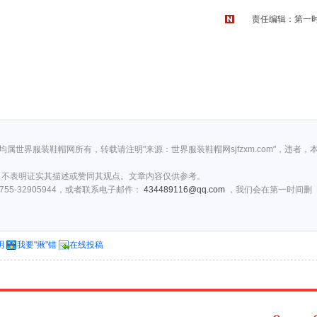
责任编辑：第一
权均属世界服装鞋帽网所有，转载请注明"来源：世界服装鞋帽网sjfzxm.com"，违者，
，不表明证实其描述或赞同其观点。文章内容仅供参考。
5-32905944，或者联系电子邮件：
434489116@qq.com
，我们会在第一时间删
明
我要"揪"错
在线投稿