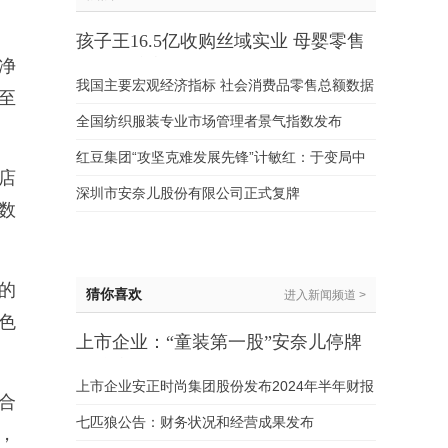
孩子王16.5亿收购丝域实业 母婴零售
净
版图再扩容
我国主要宏观经济指标 社会消费品零售总额数据
至
分析
全国纺织服装专业市场管理者景气指数发布
红豆集团“攻坚克难发展先锋”计敏红：于变局中
店
开拓外贸新路径，以实干绘制发展新图景
深圳市安奈儿股份有限公司正式复牌
数
的
猜你喜欢
进入新闻频道 >
色
上市企业：“童装第一股”安奈儿停牌
引关注
上市企业安正时尚集团股份发布2024年半年财报
合
七匹狼公告：财务状况和经营成果发布
，