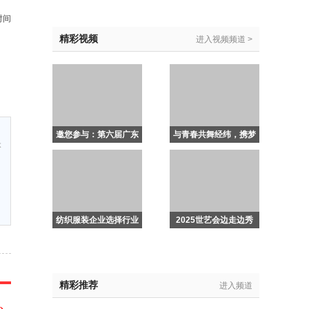
点
广
时间
精彩视频
进入视频频道 >
邀您参与：第六届广东
与青春共舞经纬，携梦
本
纺织服装非遗推广大使
想同赴山海——2025
等你加入！
中国（广东）大学生时
装周圆满落幕
纺织服装企业选择行业
2025世艺会边走边秀
媒体的必要性：基于圈
《那年花开》畅秀广东
子经济的理论与实践分
时装周
析
精彩推荐
进入频道