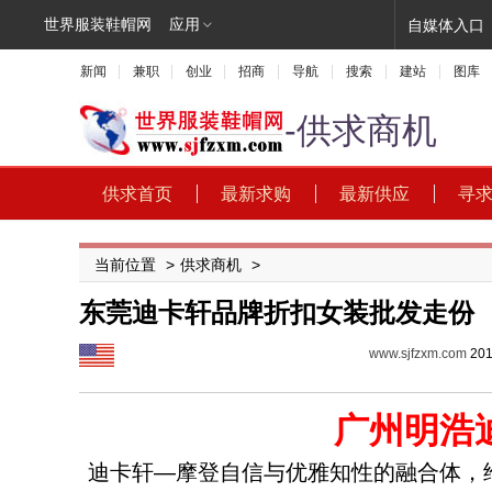
世界服装鞋帽网
应用
自媒体入口
新闻
兼职
创业
招商
导航
搜索
建站
图库
-供求商机
供求首页
最新求购
最新供应
寻
当前位置
>
供求商机
>
东莞迪卡轩品牌折扣女装批发走份
www.sjfzxm.com
201
广州明浩
迪卡轩—摩登自信与优雅知性的融合体，