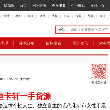
移动端
首页
回到旧版
会员服务
企业建站
支付中心
设计
材料
商机
微博
博客
服务
专题
品牌
商务
全站
求代理
寻求订单
招标发布
展会资讯
对外
8/3/16 9:23:08
关注度:
0
扫描至手机
迪卡轩一手货源
给追求个性人生、独立自主的现代化都市女性于最