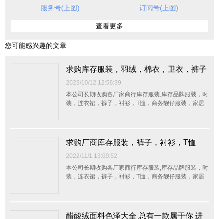
服务号(上图)
订阅号(上图)
查看更多
您可能感兴趣的文章
求购库存服装，羽绒，棉衣，卫衣，裤子
2023/10/12 12:56:39
本公司长期收购各厂家商行库存服装,库存品牌服装，时
装，连衣裙，裤子，衬衫，T恤，商务靓仔服装，家居
服，运动装，休闲装，西装，童装，内衣，布料,手袋，
真皮，辅料,等一切存货，整单杂货均可，不分品种数
量，我们会以最大的诚意接受客户的来电，并以最快的
方式上门看货定价，以最合理的价钱现金交易。我们真
求购厂商库存服装，裤子，衬衫，T恤
诚...
2022/11/1 13:00:52
本公司长期收购各厂家商行库存服装,库存品牌服装，时
装，连衣裙，裤子，衬衫，T恤，商务靓仔服装，家居
服，运动装，休闲装，西装，童装，内衣，布料,手袋，
真皮，辅料,等一切存货，整单杂货均可，不分品种数
量，我们会以最大的诚意接受客户的来电，并以最快的
方式上门看货定价，以最合理的价钱现金交易。我们真
醋酸绒面料色泽大全 总有一款属于你 进