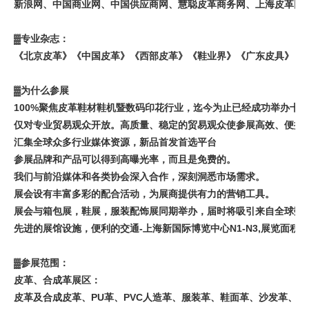
新浪网、中国商业网、中国供应商网、慧聪皮革商务网、上海皮革网
▓专业杂志：
《北京皮革》《中国皮革》《西部皮革》《鞋业界》《广东皮具》《
▓为什么参展
100%聚焦皮革鞋材鞋机暨数码印花行业，迄今为止已经成功举办十
仅对专业贸易观众开放。高质量、稳定的贸易观众使参展高效、便捷
汇集全球众多行业媒体资源，新品首发首选平台
参展品牌和产品可以得到高曝光率，而且是免费的。
我们与前沿媒体和各类协会深入合作，深刻洞悉市场需求。
展会设有丰富多彩的配合活动，为展商提供有力的营销工具。
展会与箱包展，鞋展，服装配饰展同期举办，届时将吸引来自全球数
先进的展馆设施，便利的交通-上海新国际博览中心N1-N3,展览面积40
▓参展范围：
皮革、合成革展区：
皮革及合成皮革、PU革、PVC人造革、服装革、鞋面革、沙发革、