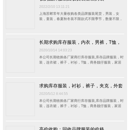
有电商渠...
2022/2/10 13:11:21
上海苏邺常年大量收购各类品牌服装尾货，男装，女
装，童装，春夏秋冬装不限款式不限季节，数量不限，
越多越好！收购品牌服装回收女装童装男装（不挑款）
【关于我们】资金雄厚，价格公平公正，优于同行20%
的价位来收购您的库存！杭州地区可直接上门看货（随
叫随到），现金交易！【主营内容】回收库存服装：
长期求购库存服装，内衣，男裤，T恤，
（男装、...
衬衫
2020/10/14 14:03:23
本公司长期收购各厂家商行库存服装,库存品牌服装，时
装，连衣裙，裤子，衬衫，T恤，商务靓仔服装，家居
服，运动装，休闲装，西装，童装，内衣，布料,手袋，
真皮，辅料,等一切存货，整单杂货均可，不分品种数
量，我们会以最大的诚意接受客户的来电，并以最快的
方式上门看货定价，以最合理的价钱现金交易。我们真
求购库存服装，衬衫，裤子，夹克，外套
诚...
2020/5/12 8:44:55
本公司长期收购各厂家商行库存服装,库存品牌服装，时
装，连衣裙，裤子，衬衫，T恤，商务靓仔服装，家居
服，运动装，休闲装，西装，童装，内衣，布料,手袋，
真皮，辅料,等一切存货，整单杂货均可，不分品种数
量，我们会以最大的诚意接受客户的来电，并以最快的
方式上门看货定价，以最合理的价钱现金交易。我们真
高价收购：回收品牌服装的价格