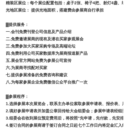
精装区展位：每个展位配置包括：桌子2张、椅子4把、射灯4盏、垃
光地区展位： 提供光地面积，搭建费由参展商自行承担
▓提供服务：
一.会刊免费刊登公司信息及产品介绍
二.免费邀请展商的现有及潜在买家参观展会
三.免费参加大买家采购专场及高端论坛
四.免费利用公司买家数据库为展商报道新产品
五.展会官方网站免费为参展公司宣传
六.为展商寻找配对买家
七.提供参展准备的免费咨询和建议
八.为每家参展企业免费微信公众平台推广一次
▓参展程序：
1.选择参展本次展览会，联系主办单位索取参展申请表、报价表、展
2.填好参展申请表并加盖公章回传给大会组委会；参展申请表经组委
3.组委会在收到展位预定费用后，将按照“先申请，先付款，先安排”
4.签订合同的参展商请于签订合同之日起七个工作日内将定金汇入组