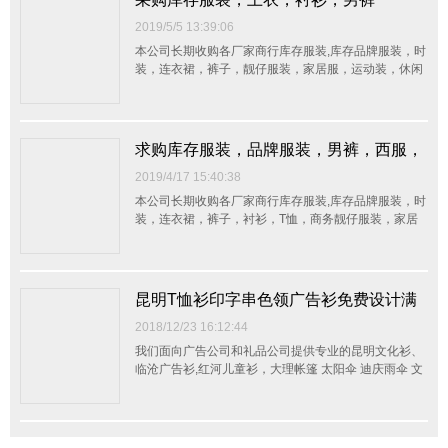
2019/5/5 13:39:06
本公司长期收购各厂家商行库存服装,库存品牌服装，时
装，连衣裙，裤子，靓仔服装，家居服，运动装，休闲
装，西装，童装，内衣，布料,手袋，真皮，辅料,等一
切存货，整单杂货均可，不分品种数量，我们会以最大
的诚意接受客户的来电，并以最快的方式上门看货定
价，以最合理的价钱现金交易。我们真诚感谢各方的来
求购库存服装，品牌服装，男裤，西服，
电，...
连衣裙
2019/4/17 15:40:38
本公司长期收购各厂家商行库存服装,库存品牌服装，时
装，连衣裙，裤子，衬衫，T恤，商务靓仔服装，家居
服，运动装，休闲装，西装，童装，内衣，布料,手袋，
真皮，辅料,等一切存货，整单杂货均可，不分品种数
量，我们会以最大的诚意接受客户的来电，并以最快的
方式上门看货定价，以最合理的价钱现金交易。我们真
昆明T恤衫印字串色领广告衫免费设计满
诚...
意下单
2018/12/23 16:12:44
我们面向广告公司和礼品公司提供专业的昆明文化衫、
临沧广告衫,红河儿童衫，大理帐篷 太阳伞 迪庆雨伞 文
山折叠桌 昆明彩旗 昆明环保袋 昆明打火机 昆明保温杯
昆明紫砂杯制作服务，可以按照客户要求进行网印和电
脑绣服务。为企事业单位提供工作服设计和制作服务，
为客户量身定做各种款式工作服。同时还为团...