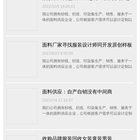
诚...
一步了解手感如何- 留言获取布板
2022/10/5 16:05:01
我公司拥有纱线、织造、印染集生产、销售、服务于一
体的面料供应企业，公司根据客户需求可以设计定制以
客户的需要生产制造各类面料，公司通过不断创新、突
破、强化技术基础，提升产品品质，制造优质的产品，
合理的价格，稳定供应客户，使客户放心，增强企业竞
争力，是本公司的经营宗旨。您的满意是我们的追求，
面料厂家寻找服装设计师同开发原创样板
欢迎来...
2022/9/23 9:50:00
我公司拥有纱线、织造、印染集生产、销售、服务于一
体的面料供应企业，公司根据客户需求可以设计定制以
客户的需要生产制造各类面料，公司通过不断创新、突
破、强化技术基础，提升产品品质，制造优质的产品，
合理的价格，稳定供应客户，使客户放心，增强企业竞
争力，是本公司的经营宗旨。您的满意是我们的追求，
面料供应：自产自销没有中间商
欢迎来...
2022/7/4 17:16:07
我们公司拥有纱线、织造、印染集生产、销售、服务于
一体的面料供应企业，公司根据客户需求可以设计定制
以客户的需要生产制造各类面料，公司通过不断创新、
突破、强化技术基础，提升产品品质，制造优质的产
品，合理的价格，稳定供应客户，使客户放心，增强企
业竞争力，是本公司的经营宗旨。 我们正在寻找具
收购品牌服装回收女装童装男装