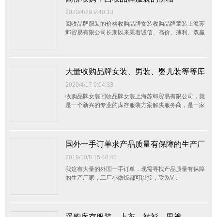
诚...
2020/4/29 9:40:13
回收品牌服装的价格收购品牌女装收购品牌童装上海苏
邺贸易有限公司长期以来秉着诚信、高价、薄利、双赢
的宗旨在长三角地区（江浙沪皖）与众多制衣、服装、
外贸公司等建立了良好合作关系 。我司面向各制衣、服
饰、纺织品等公司高价回收服装、服饰、鞋帽、箱包、
面料、辅料，服装设备、百货、工艺品、玩具、家纺及
大量收购品牌女装、男装、婴儿装等等库
床上...
存商品
2020/4/17 9:04:33
收购品牌女装回收品牌女装上海苏邺贸易有限公司，就
是一个新兴的专业的库存服装方案解决服务商，是一家
以采购及销售为一体的综合性服装贸易有限公司，拥有
强大的销售渠道、终端 卖场以及网络销售平台。 专业
的库存方案解决商，会对业者的库存服装依据业者要求
量身打造去化方案，在为业者盘活库存，增加现金流的
国外一手订单求产品质量有保障的生产厂
同...
家
2019/10/8 15:48:40
我这有大量的外国一手订单，现需寻找产品质量有保障
的生产厂家，工厂小做饭都可以接，联系V：
Too168889彭先生，非诚勿扰，谢谢！
采购库存服装，上衣，衬衫，男裤