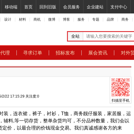
移动端
首页
回到旧版
会员服务
企业建站
支付中心
设计
材料
商机
微博
博客
服务
专题
品牌
商务
全站
求代理
寻求订单
招标发布
展会资讯
对外
/2/22 17:15:29
关注度:
0
扫描至手机
时装，连衣裙，裤子，衬衫，T恤，商务靓仔服装，家居服，运
，辅料,等一切存货，整单杂货均可，不分品种数量，我们会以
货定价，以最合理的价钱现金交易。我们真诚感谢各方的来