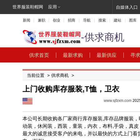
世界服装鞋帽网
应用
自媒体入口
新闻
兼职
创业
招商
导航
搜索
建站
图库
-供求商机
供求首页
最新求购
最新供应
寻
当前位置
>
供求商机
>
上门收购库存服装,T恤，卫衣
www.sjfzxm.com
2025
本公司长期收购各厂家商行库存服装,库存品牌服装，
动装，休闲装，西装，童装，内衣，布料,手袋，真皮
最大的诚意接受客户的来电，并以最快的方式上门看