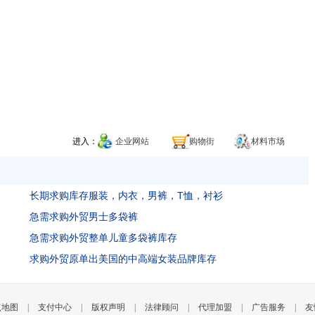
进入：
企业网站
购物街
材料市场
长期求购库存服装，内衣，男裤，T恤，衬衫
急需求购外贸男士多袋裤
急需求购外贸整单儿童多袋裤库存
求购外贸原单出美国的中高端女装品牌库存
点地图
|
支付中心
|
版权声明
|
法律顾问
|
代理加盟
|
广告服务
|
友