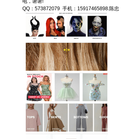
电，谢谢!
QQ：573872079 手机：15917465898.陈忠
世界服装鞋帽网