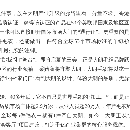
这件事，放在大朗产业升级的脉络里看，分量不轻。香港
权威品质认证，获得该认证的产品在53个英联邦国家及地区互
一张可以直接叩开国际市场大门的“通行证”。更重要的是
件毛衣，还能做出一件符合全球53个市场标准的羊绒衫
跃升最扎实的注脚。
板”和“舞台”。即将启幕的三会，正是大朗毛织品牌跃
地区的行业领袖、采购商将齐聚大朗，大朗毛织将以统一
行业在“家门口”看到大朗的设计、体验大朗的品质，无异
始。40多年后，它不再只是世界毛织的“加工厂”，而是正
毛纺织市场主体超2.9万家，从业人员超20万人，年产毛衣
。全球每5件毛衣中就有1件产自大朗。如今，大朗正以“
纺会客厅”项目建设，打造千亿产业集群的核心服务载体。