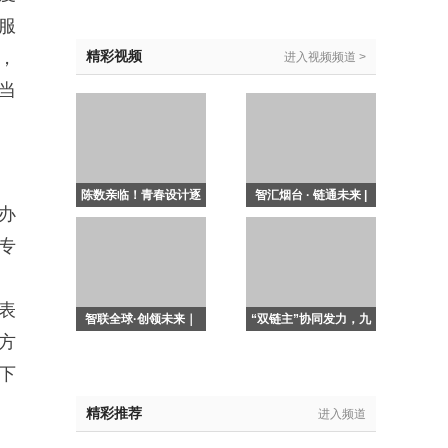
歌”，纺企的苦日子熬到
服
头了吗？
，
精彩视频
进入视频频道 >
当
陈数亲临！青春设计逐
智汇烟台 · 链通未来 |
办
梦天桥，第21届中国
西默·2026中国烟台国
专
(广东)大学生时装周圆
际面辅料纱线、服装贴
满收官
牌、缝制设备展览会盛
大开幕！
表
智联全球·创领未来｜
“双链主”协同发力，九
方
2026ITCPE广州纺博
度携手广东时装周，纺
会盛大开幕——众商云
织公司推动纺织服装产
下
集、万人共赴，共襄制
业高质量发展注入强劲
精彩推荐
进入频道
衣印花绣花缝制产业年
动能
度盛会！