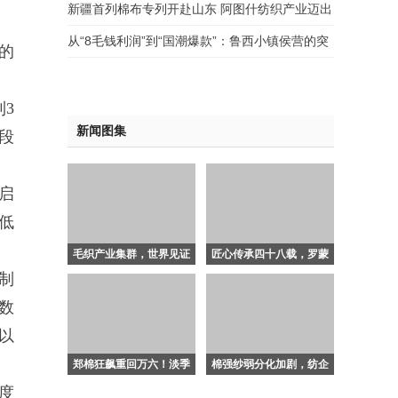
培养实践分享交流会圆满举办
新疆首列棉布专列开赴山东 阿图什纺织产业迈出
疆外规模化运输新步伐
从“8毛钱利润”到“国潮爆款”：鲁西小镇侯营的突
的
围实战手册 2026新中式棉服产业深度观察与操
盘指南
3
新闻图集
段
启
低
毛织产业集群，世界见证
匠心传承四十八载，罗蒙
三大盛会：大朗的“进阶
载誉前行，续写中国服装
制
时刻”与全球野心
领军新篇章
数
以
郑棉狂飙重回万六！淡季
棉强纱弱分化加剧，纺企
深水区上演“冰与火之
利润倒挂何去何从？
度