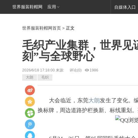
世界服装鞋帽网
应用
自媒体入口
世界服装鞋帽网首页
> 正文
毛织产业集群，世界见
刻”与全球野心
2026/6/18 17:18:00 来源:
评论(
0
)
1986
大朗
毛织
大会临近，东莞
大朗
发生了变化。
换标牌，周边道路护栏换新、标线重划。