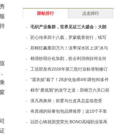
秀
跟帖排行
点击排行
服
持
毛织产业集群，世界见证三大盛会：大朗
的“进阶时刻”与全球野心
匠心传承四十八载，罗蒙载誉前行，续写
中国服装领军新篇章
郑棉狂飙重回万六！淡季深水区上演“冰与
火之歌”，纺企的苦日子熬到头了吗？
棉强纱弱分化加剧，纺企利润倒挂何去何
值
从？
工信部发布2026年第三批行业标准制修订
，
项目计划（纺织机械与附件领域）
“退衣姐”栽了！28岁化妆师4年调包90多件
乘
衣服，涉嫌诈骗被刑拘——贪小便宜吃大
棉市“磨底期”的攻守之道：郑棉万六关口前
的窗
亏，恶意退货绝非“薅羊毛”
蓄势，供需趋紧预期能否打破淡季僵局？
浪凡再换帅：前爱马仕皮具总监临危受
命，百年时装屋的复兴赌注
有质感的轻奢包包品牌推荐｜这10个不靠
司
Logo撑场面的女包，越看越耐看
以匠心铸就国货荣光:BONO高端职业装再
证
获至高荣誉