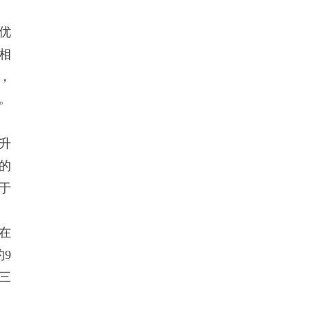
优
相
，
。
升
的
于
在
约9
三