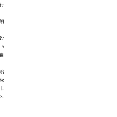
行
朗
设
5
自
贴
级
非
-