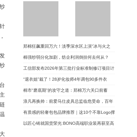
纱
针
，
毛织产业集群，世界见
匠心传承四十八载，罗
郑棉狂飙重回万六！淡季深水区上演“冰与火之
证三大盛会：大朗的“进
蒙载誉前行，续写中国
阶时刻”与全球野心
服装领军新篇章
发
歌”，纺企的苦日子熬到头了吗？
棉强纱弱分化加剧，纺企利润倒挂何去何从？
纱
工信部发布2026年第三批行业标准制修订项目计
划（纺织机械与附件领域）
“退衣姐”栽了！28岁化妆师4年调包90多件衣
台
服，涉嫌诈骗被刑拘——贪小便宜吃大亏，恶意
棉市“磨底期”的攻守之道：郑棉万六关口前蓄
主
退货绝非“薅羊毛”
势，供需趋紧预期能否打破淡季僵局？
浪凡再换帅：前爱马仕皮具总监临危受命，百年
链
时装屋的复兴赌注
有质感的轻奢包包品牌推荐｜这10个不靠Logo撑
温
场面的女包，越看越耐看
以匠心铸就国货荣光:BONO高端职业装再获至高
大
荣誉