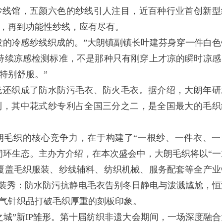
线馆，五颜六色的纱线引人注目，近百种行业首创新型
，再到功能性纱线，应有尽有。
的冷感纱线织成的。”大朗镇副镇长叶建芬身穿一件白色
持续凉感检测标准，不是那种只有刚穿上才凉的瞬时凉感
特别舒服。”
还织成了防水防污毛衣、防火毛衣。据介绍，大朗年研
专利，其中花式纱专利占全国三分之二，是全国最大的毛织
毛织的核心竞争力，在于构建了“一根纱、一件衣、一
闭环生态。主办方介绍，在本次盛会中，大朗毛织将以“一
覆盖毛织服装、纱线辅料、纺织机械、服务配套等全产业
时装秀：防水防污抗静电毛衣告别冬日静电与泼溅尴尬，恒
气针织品打破毛织厚重的刻板印象。
”新IP雏形。第十届纺织非遗大会期间，一场深度融合