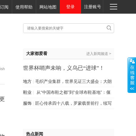
登录
注册账号
订阅
使用帮助
网站地图
大家都爱看
进入新闻频道 >
世界杯哨声未响，义乌已“进球”！
ish
70%周边份额背后，一场静悄悄的产
地方
|
毛织产业集群，世界见证三大盛会：大朗
业革命
的“进阶时刻”与全球野心
鞋业
|
从“中国布鞋之都”到“全球布鞋基地”：偃
更
师百亿布鞋产业的数据解码与趋势研判
服饰
|
匠心传承四十八载，罗蒙载誉前行，续写
中国服装领军新篇章
热点新闻