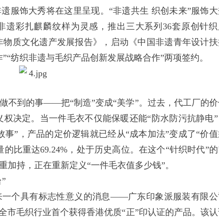
遗服饰大秀将在这里呈现。“非遗共生 织创未来”服饰大
非遗彩扎麒麟纹样为灵感，推出三大系列36套原创针织
国纺织非物质文化遗产发展报告》，启动《中国非遗青年设计扶
”“纺织非遗与毛织产品创新发展战略合作”两项签约。
到的事——把“制造”变成“美学”。过去，代工厂的价
义权决定。当一件毛衣不仅能保暖还能“防水防污抗静电”
故事”，产品的定价逻辑就已经从“成本加法”变成了“价值
量的比重达69.24%，处于历史高位。在这个“针织时代”
重加持，正在重新定义“一件毛衣值多少钱”。
”
一个具有标志性意义的消息——广东印象派服装有限公
为全市毛织行业首个获得香港优质“正”印认证的产品。该认