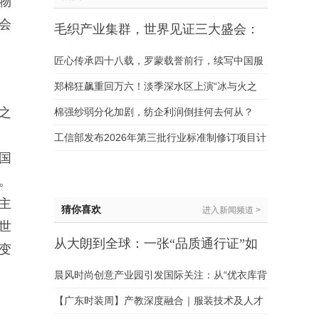
物
会
毛织产业集群，世界见证三大盛会：
大朗的“进阶时刻”与全球野心
匠心传承四十八载，罗蒙载誉前行，续写中国服
装领军新篇章
郑棉狂飙重回万六！淡季深水区上演“冰与火之
歌”，纺企的苦日子熬到头了吗？
之
棉强纱弱分化加剧，纺企利润倒挂何去何从？
工信部发布2026年第三批行业标准制修订项目计
国
划（纺织机械与附件领域）
平。
主
猜你喜欢
进入新闻频道 >
世
从大朗到全球：一张“品质通行证”如
变
何撬动大朗毛织的出海加速度？
晨风时尚创意产业园引发国际关注：从“优衣库背
后的超级工厂”到中国时尚“智造”的全球新样本
【广东时装周】产教深度融合｜服装技术及人才