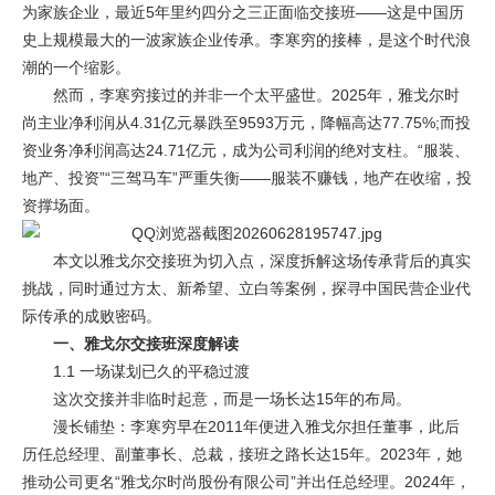
为家族企业，最近5年里约四分之三正面临交接班——这是中国历
史上规模最大的一波家族企业传承。李寒穷的接棒，是这个时代浪
潮的一个缩影。
然而，李寒穷接过的并非一个太平盛世。2025年，雅戈尔时
尚主业净利润从4.31亿元暴跌至9593万元，降幅高达77.75%;而投
资业务净利润高达24.71亿元，成为公司利润的绝对支柱。“服装、
地产、投资”“三驾马车”严重失衡——服装不赚钱，地产在收缩，投
资撑场面。
本文以雅戈尔交接班为切入点，深度拆解这场传承背后的真实
挑战，同时通过方太、新希望、立白等案例，探寻中国民营企业代
际传承的成败密码。
一、雅戈尔交接班深度解读
1.1 一场谋划已久的平稳过渡
这次交接并非临时起意，而是一场长达15年的布局。
漫长铺垫：李寒穷早在2011年便进入雅戈尔担任董事，此后
历任总经理、副董事长、总裁，接班之路长达15年。2023年，她
推动公司更名“雅戈尔时尚股份有限公司”并出任总经理。2024年，