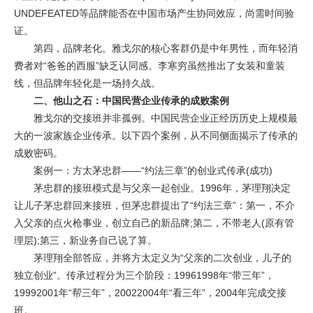
UNDEFEATED等品牌能否在中国市场产生协同效应，尚需时间验
证。
第四，品牌老化。雅戈尔的核心客群仍是中年男性，而年轻消
费者对“爸爸的西服”缺乏认同感。李寒穷虽然推出了女装和童装
线，但品牌年轻化是一场持久战。
二、他山之石：中国民营企业传承的成败案例
雅戈尔的交接班并非孤例。中国民营企业正经历历史上规模最
大的一波家族企业传承。以下四个案例，从不同侧面揭示了传承的
成败密码。
案例一：方太茅忠群——“约法三章”的创业式传承(成功)
茅忠群的接班模式是与父亲一起创业。1996年，茅理翔决定
让儿子茅忠群回来接班，但茅忠群提出了“约法三章”：第一，不介
入父亲的点火枪事业，创立自己的新品牌;第二，不带老人(原有管
理层);第三，新业务自己说了算。
茅理翔全部答应，并将方太定义为“父亲的二次创业，儿子的
独立创业”。传承过程分为三个阶段：19961998年“带三年”，
19992001年“帮三年”，20022004年“看三年”，2004年完成交接
班。