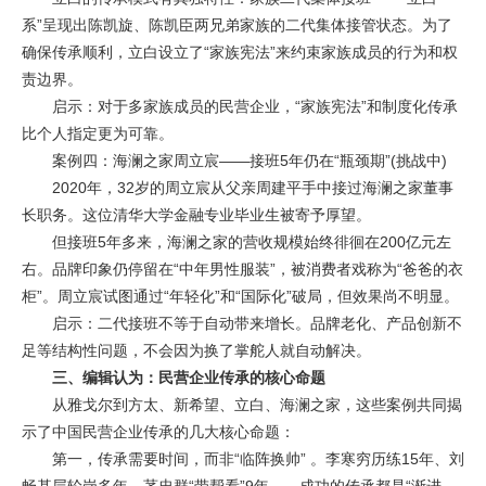
系”呈现出陈凯旋、陈凯臣两兄弟家族的二代集体接管状态。为了
确保传承顺利，立白设立了“家族宪法”来约束家族成员的行为和权
责边界。
启示：对于多家族成员的民营企业，“家族宪法”和制度化传承
比个人指定更为可靠。
案例四：海澜之家周立宸——接班5年仍在“瓶颈期”(挑战中)
2020年，32岁的周立宸从父亲周建平手中接过海澜之家董事
长职务。这位清华大学金融专业毕业生被寄予厚望。
但接班5年多来，海澜之家的营收规模始终徘徊在200亿元左
右。品牌印象仍停留在“中年男性服装”，被消费者戏称为“爸爸的衣
柜”。周立宸试图通过“年轻化”和“国际化”破局，但效果尚不明显。
启示：二代接班不等于自动带来增长。品牌老化、产品创新不
足等结构性问题，不会因为换了掌舵人就自动解决。
三、编辑认为：民营企业传承的核心命题
从雅戈尔到方太、新希望、立白、海澜之家，这些案例共同揭
示了中国民营企业传承的几大核心命题：
第一，传承需要时间，而非“临阵换帅” 。李寒穷历练15年、刘