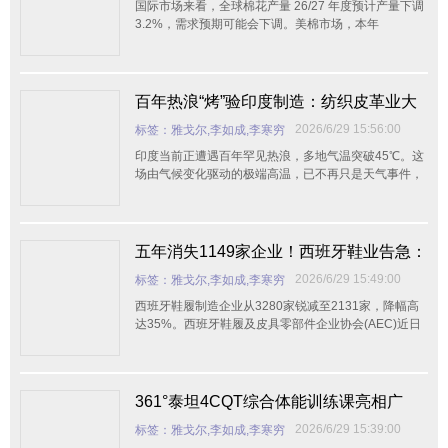
国际市场来看，全球棉花产量 26/27 年度预计产量下调
3.2%，需求预期可能会下调。美棉市场，本年
百年热浪“烤”验印度制造：纺织皮革业大
面积停摆，中国供应链迎来“意外窗口
2026/6/29 15:56:00
标签：雅戈尔,李如成,李寒穷
期”？
印度当前正遭遇百年罕见热浪，多地气温突破45℃。这
场由气候变化驱动的极端高温，已不再只是天气事件，
而是成为推高通胀、降低生产力、引发健康问题以及加
剧社会不平等的关键因素
五年消失1149家企业！西班牙鞋业告急：
全球产量仅占0.3%，拿什么对抗中国130
2026/6/29 15:49:00
标签：雅戈尔,李如成,李寒穷
亿双？
西班牙鞋履制造企业从3280家锐减至2131家，降幅高
达35%。西班牙鞋履及皮具零部件企业协会(AEC)近日
发出严厉警告：行业正面临危急局面，若再不采取干预
措施，2026至2027年损伤将演
361°泰坦4CQT综合体能训练课亮相广
州，拥抱HYROX运动热潮
2026/6/29 15:39:00
标签：雅戈尔,李如成,李寒穷