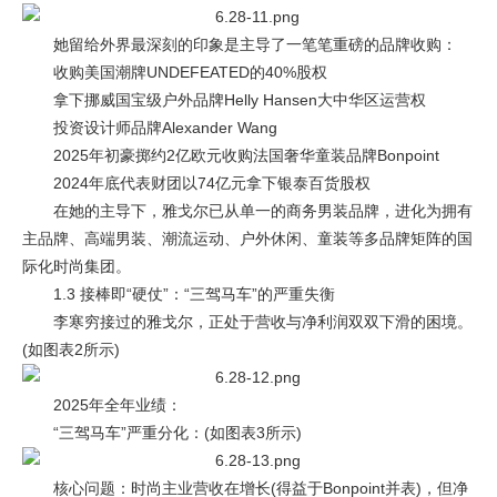
她留给外界最深刻的印象是主导了一笔笔重磅的品牌收购：
收购美国潮牌UNDEFEATED的40%股权
拿下挪威国宝级户外品牌Helly Hansen大中华区运营权
投资设计师品牌Alexander Wang
2025年初豪掷约2亿欧元收购法国奢华童装品牌Bonpoint
2024年底代表财团以74亿元拿下银泰百货股权
在她的主导下，雅戈尔已从单一的商务男装品牌，进化为拥有
主品牌、高端男装、潮流运动、户外休闲、童装等多品牌矩阵的国
际化时尚集团。
1.3 接棒即“硬仗”：“三驾马车”的严重失衡
李寒穷接过的雅戈尔，正处于营收与净利润双双下滑的困境。
(如图表2所示)
2025年全年业绩：
“三驾马车”严重分化：(如图表3所示)
核心问题：时尚主业营收在增长(得益于Bonpoint并表)，但净