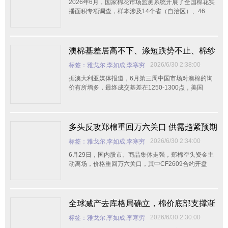
2026年6月，国家棉花市场监测系统开展了全国棉花实
播面积专项调查，样本涉及14个省（自治区）、46
澳棉基差居高不下、涤短跌势不止、棉纱
涨跌互现——全球棉纺市场“三重奏”下的
2026/6/30 2:38:00
标签：雅戈尔,李如成,李寒穷
危与机
据澳大利亚媒体报道，6月第三周中国市场对澳棉的询
价有所增多，最终成交基差在1250-1300点，美国
多头反攻郑棉重回万六关口 供需趋紧预期
下涨势能否延续？
2026/6/30 2:34:00
标签：雅戈尔,李如成,李寒穷
6月29日，国内股市、商品集体走强，郑棉空头资金主
动离场，价格重回万六关口，其中CF2609合约开盘
全球减产去库格局确立，棉价底部支撑渐
强——下半年棉花市场走势深度解析
2026/6/30 2:30:00
标签：雅戈尔,李如成,李寒穷