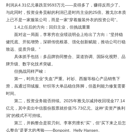
利润从4.31亿元暴跌至9593万元——卖得多了，赚得反而少了。
与此同时，投资业务贡献的利润已是时尚主业的25倍。雅戈尔本质
上已不是一家服装公司，而是一家“穿着服装外衣的投资公司”。
1.4上任后的方向：回归主业，但挑战重重
面对这一局面，李寒穷在业绩说明会上给出了方向：“坚持稳
健托底、开拓增势，深耕传统根基、强化创新赋能，推动公司行稳
致远、提质升级。”
具体抓手包括：多品牌协同整合、渠道协调、国际化视野、品
牌升级、数字化技术突破。
但挑战同样严峻：
第一，时尚主业“失血”严重。衬衫、西服等核心产品销售下
滑，虽通过羽绒服、针织等大单品稳住阵脚，但盈利能力修复需要
时间。
第二，投资业务能否持续。2025年雅戈尔减持收回现金77.14
亿元，其中卖出中信股份股票就价值75.73亿元。这种“卖资产换利
润”的模式不可持续。
第三，并购整合是双刃剑。李寒穷擅长“买”，但“买下来之后怎
么整合”是更大的考验——Bonpoint、Helly Hansen、