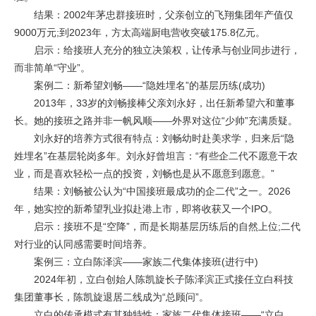
结果：2002年茅忠群接班时，父亲创立的飞翔集团年产值仅
9000万元;到2023年，方太高端厨电营收突破175.8亿元。
启示：给接班人充分的独立决策权，让传承与创业同步进行，
而非简单“守业”。
案例二：新希望刘畅——“隐姓埋名”的基层历练(成功)
2013年，33岁的刘畅接棒父亲刘永好，出任新希望六和董事
长。她的接班之路并非一帆风顺——外界对这位“少帅”充满质疑。
刘永好的培养方式很有特点：刘畅幼时赴美求学，归来后“隐
姓埋名”在基层轮岗多年。刘永好曾坦言：“有些企二代不愿意干农
业，而是喜欢轻松一点的投资，刘畅也是从不愿意到愿意。”
结果：刘畅被公认为“中国接班最成功的企二代”之一。2026
年，她实控的新希望乳业拟赴港上市，即将收获又一个IPO。
启示：接班不是“空降”，而是长期基层历练后的自然上位;二代
对行业的认同感需要时间培养。
案例三：立白陈泽滨——家族二代集体接班(进行中)
2024年初，立白创始人陈凯旋长子陈泽滨正式接任立白科技
集团董事长，陈凯旋退居二线成为“总顾问”。
立白的传承模式有其独特性：家族二代集体接班——“立白