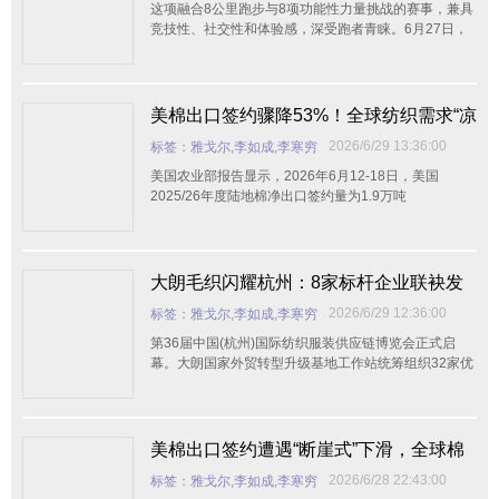
这项融合8公里跑步与8项功能性力量挑战的赛事，兼具
竞技性、社交性和体验感，深受跑者青睐。6月27日，
国民运动品牌361°敏锐捕捉到HYROX热度，在广州举
办“上强度 强保护——泰坦4CQT综合体能训练课堂”，
所有人穿着泰坦4CQT参赛。活动通过设置专业HYROX
比赛动线，
美棉出口签约骤降53%！全球纺织需求“凉
意”尽显，棉价承压之下企业如何破局？
2026/6/29 13:36:00
标签：雅戈尔,李如成,李寒穷
美国农业部报告显示，2026年6月12-18日，美国
2025/26年度陆地棉净出口签约量为1.9万吨
大朗毛织闪耀杭州：8家标杆企业联袂发
布2026针织系列新品
2026/6/29 12:36:00
标签：雅戈尔,李如成,李寒穷
第36届中国(杭州)国际纺织服装供应链博览会正式启
幕。大朗国家外贸转型升级基地工作站统筹组织32家优
质毛织企业组团亮相，整体展览面积达567平方米，覆
盖纱线原料、针织成衣、特种花式面料等全产业链，通
过基地统一形象集中呈现大朗智造硬实力。自开展以来
持续迎来各地品牌商、
美棉出口签约遭遇“断崖式”下滑，全球棉
纺需求疲态尽显，行业拐点信号已现？
2026/6/28 22:43:00
标签：雅戈尔,李如成,李寒穷