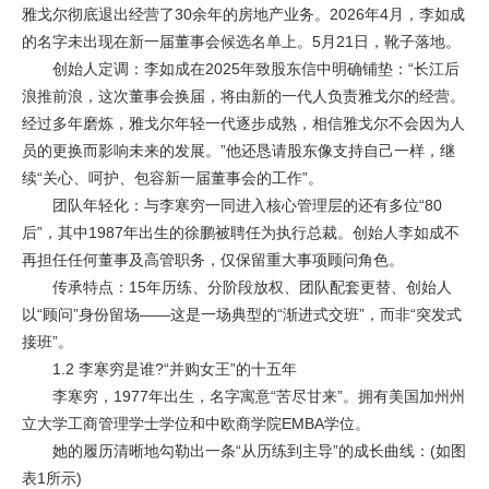
雅戈尔彻底退出经营了30余年的房地产业务。2026年4月，李如成
的名字未出现在新一届董事会候选名单上。5月21日，靴子落地。
创始人定调：李如成在2025年致股东信中明确铺垫：“长江后
浪推前浪，这次董事会换届，将由新的一代人负责雅戈尔的经营。
经过多年磨炼，雅戈尔年轻一代逐步成熟，相信雅戈尔不会因为人
员的更换而影响未来的发展。”他还恳请股东像支持自己一样，继
续“关心、呵护、包容新一届董事会的工作”。
团队年轻化：与李寒穷一同进入核心管理层的还有多位“80
后”，其中1987年出生的徐鹏被聘任为执行总裁。创始人李如成不
再担任任何董事及高管职务，仅保留重大事项顾问角色。
传承特点：15年历练、分阶段放权、团队配套更替、创始人
以“顾问”身份留场——这是一场典型的“渐进式交班”，而非“突发式
接班”。
1.2 李寒穷是谁?“并购女王”的十五年
李寒穷，1977年出生，名字寓意“苦尽甘来”。拥有美国加州州
立大学工商管理学士学位和中欧商学院EMBA学位。
她的履历清晰地勾勒出一条“从历练到主导”的成长曲线：(如图
表1所示)