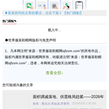
❥发表您对此文章的看法，点击下面⇩ 【热门跟帖】
热门跟帖✎
载入中...
◆世界服装鞋帽网版权与免责声明
1、凡本网注明"来源：世界服装鞋帽网sjfzxm.com"的所有作品，
版权均属世界服装鞋帽网所有，转载请注明"来源：世界服装鞋帽
网sjfzxm.com"，违者，本网将追究相关法律责任。
查看全部↓
您可能感兴趣的文章
面积调减落地、供需格局趋紧——2026年
棉花市场步入新周期
2026/6/30 2:42:00
标签：雅戈尔,李如成,李寒穷