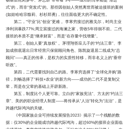
畅基层轮岗多年、茅忠群“带帮看”9年——成功的传承都是“渐进
式”的，而非“突发式”的。那些因创始人突然离世而被迫接班的案例
(如娃哈哈宗馥莉、杉杉郑勇)，往往面临更大的不确定性。
第二，“守业”比“创业”更难 。李寒穷接过的雅戈尔，时尚主业
净利润暴跌77%;周立宸接过的海澜之家，营收5年徘徊不前。二代
接班的本质不是“继承财富”，而是“在存量中找增量”。
第三，创始人要“真放权” 。茅理翔答应儿子的“约法三章”、李
如成彻底退出日常经营只保留顾问角色、陈凯旋退居二线成为“总
顾问”——真正的传承，是权力的实质性转移，而非名义上的“垂帘
听政”。
第四，二代需要找到自己的路。李寒穷选择了“全球化并购”路
径，刘畅选择了“科技+农业”的新方向——成功的二代不是复制父
辈，而是在父辈的基础上开辟新路。
第五，制度比个人更可靠。立白的“家族宪法”、方太的“约法三
章”、美的的职业经理人制度——将传承从“人治”转化为“法治”，是
跨越代际鸿沟的关键。
《中国家族企业可持续发展报告2023》揭示了一个残酷的数
据：仅30%的企业能成功跨越代际鸿沟，超过60%的接班企业面临