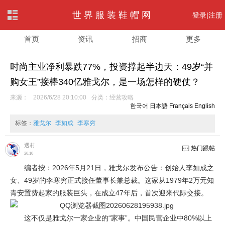
世界服装鞋帽网
登录|
注册
首页
资讯
招商
更多
时尚主业净利暴跌77%，投资撑起半边天：49岁“并
购女王”接棒340亿雅戈尔，是一场怎样的硬仗？
来源：
2026/6/28 20:10:00
分类：
经营攻略
한국어
日本語
Français
English
标签：
雅戈尔
李如成
李寒穷
遇村
热门跟帖
20:10
编者按：2026年5月21日，雅戈尔发布公告：创始人李如成之
女、49岁的李寒穷正式接任董事长兼总裁。这家从1979年2万元知
青安置费起家的服装巨头，在成立47年后，首次迎来代际交接。
这不仅是雅戈尔一家企业的“家事”。中国民营企业中80%以上