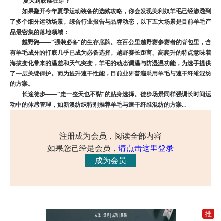
夏天到底谁在穿？
如果翻开今年夏季运动装备的选购攻略，你会发现美利奴羊毛已经渗透到
了多个细分运动场景。综合行业报告与品牌动态，以下五大场景是目前羊毛产
品最密集的落地领域：
越野跑——"强装必备"的生存底牌。在百公里越野赛参赛者的背包里，含
有羊毛成分的打底几乎已成为必备选择。越野赛长距离、高爬升的特点意味着
海拔变化带来的温差和天气突变，羊毛的动态调温与防湿温功能，为选手提供
了一层关键保护。而为提升速干性能，目前业界普遍采用羊毛与速干纤维混纺
的方案。
长途徒步——"走一整天也不黏"的贴身选择。徒步场景同样强调长时间运
动中的体感管理，如新澳纺织特别推荐羊毛与速干纤维混纺的方案...
注册成为会员，阅读全部内容
如果您已经是会员，
请点击这里登录
成为会员
推