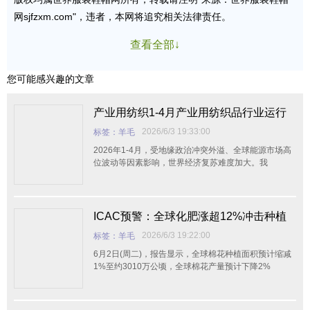
网sjfzxm.com"，违者，本网将追究相关法律责任。
查看全部↓
您可能感兴趣的文章
产业用纺织1-4月产业用纺织品行业运行
简况
2026/6/3 19:33:00
标签：羊毛
2026年1-4月，受地缘政治冲突外溢、全球能源市场高
位波动等因素影响，世界经济复苏难度加大。我
ICAC预警：全球化肥涨超12%冲击种植
收益！2026/27年度棉花产量预计再降2%
2026/6/3 19:22:00
标签：羊毛
6月2日(周二)，报告显示，全球棉花种植面积预计缩减
1%至约3010万公顷，全球棉花产量预计下降2%