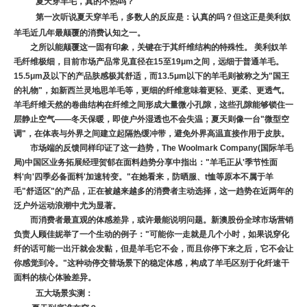
夏天穿羊毛，真的不热吗？
第一次听说夏天穿羊毛，多数人的反应是：认真的吗？但这正是美利奴
羊毛近几年最颠覆的消费认知之一。
之所以能颠覆这一固有印象，关键在于其纤维结构的特殊性。 美利奴羊
毛纤维极细，目前市场产品常见直径在15至19μm之间，远细于普通羊毛。
15.5μm及以下的产品肤感极其舒适，而13.5μm以下的羊毛则被称之为"国王
的礼物"，如新西兰灵地思羊毛等，更细的纤维意味着更轻、更柔、更透气。
羊毛纤维天然的卷曲结构在纤维之间形成大量微小孔隙，这些孔隙能够锁住一
层静止空气——冬天保暖，即使户外湿透也不会失温；夏天则像一台"微型空
调"，在体表与外界之间建立起隔热缓冲带，避免外界高温直接作用于皮肤。
市场端的反馈同样印证了这一趋势，The Woolmark Company(国际羊毛
局)中国区业务拓展经理贺郁在面料趋势分享中指出："羊毛正从'季节性面
料'向'四季必备面料'加速转变。"在她看来，防晒服、t恤等原本不属于羊
毛"舒适区"的产品，正在被越来越多的消费者主动选择，这一趋势在近两年的
泛户外运动浪潮中尤为显著。
而消费者最直观的体感差异，或许最能说明问题。新澳股份全球市场营销
负责人顾佳妮举了一个生动的例子："可能你一走就是几个小时，如果说穿化
纤的话可能一出汗就会发黏，但是羊毛它不会，而且你停下来之后，它不会让
你感觉到冷。"这种动停交替场景下的稳定体感，构成了羊毛区别于化纤速干
面料的核心体验差异。
五大场景实测：