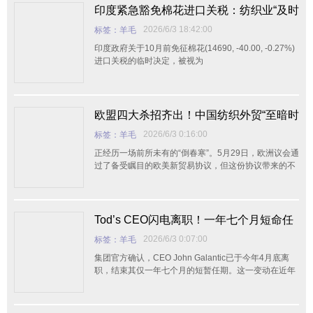
印度紧急豁免棉花进口关税：纺织业“及时
雨”背后暗藏农民隐忧，全球供应链再掀波
2026/6/3 18:42:00
标签：羊毛
澜
印度政府关于10月前免征棉花(14690, -40.00, -0.27%)
进口关税的临时决定，被视为
欧盟四大杀招齐出！中国纺织外贸“至暗时
刻”下的破局与突围
2026/6/3 0:16:00
标签：羊毛
正经历一场前所未有的“倒春寒”。5月29日，欧洲议会通
过了备受瞩目的欧美新贸易协议，但这份协议带来的不
是市场的欢呼，而是一场针对中国纺织品的“围猎”。西
班牙、法国、意大利、荷兰等国联手向欧盟施压，叫嚣
对华加征高额关税，甚至扬言要照搬美国的“301条款”。
Tod’s CEO闪电离职！一年七个月短命任
期背后，私有化后的奢侈鞋履巨头何去何
2026/6/3 0:07:00
标签：羊毛
从？
集团官方确认，CEO John Galantic已于今年4月底离
职，结束其仅一年七个月的短暂任期。这一变动在近年
来高层动荡频发的奢侈品行业中仍属罕见，尤其发生在
一家刚刚完成私有化、正处于战略重组关键期的意大利
家族品牌身上，引发市场高度关注。 据世界服装鞋