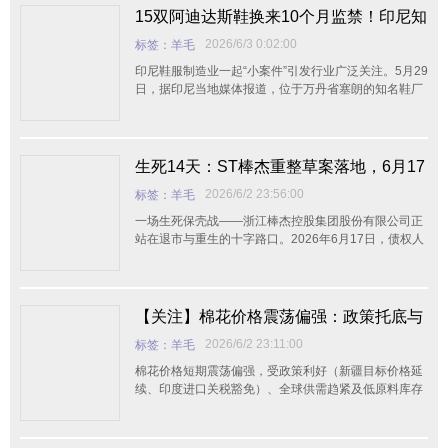
帽网了解，Tod’s官方将离职原因归结为“个人原因”，
15双阿迪达斯鞋换来10个月监禁！印尼知
Galantic已返回美国。目前集团CEO职位暂
名鞋厂曝内盗案，供应链安全警钟再起
2026/6/3 0:02:00
标签：羊毛
印尼鞋服制造业一起“小案件”引发行业广泛关注。5月29
日，据印尼当地媒体报道，位于万丹省塞朗的知名鞋厂
——PT Nikomas Gemilang公司三名员工，因盗窃工厂
内生产的阿迪达斯鞋，被塞朗地方法院判处10个月监
禁。 这起案件发生
生死14天：ST棒杰重整草案落地，6月17
日决战保壳
2026/6/2 23:56:00
标签：羊毛
一场生死保壳战——浙江棒杰控股集团股份有限公司正
站在退市与重生的十字路口。2026年6月17日，债权人
与出资人将共同决定它的命运：是甩掉巨亏包袱、变身
健康产业新平台，还是就此
【关注】棉花价格震荡偏强：政策托底与
需求疲软博弈，中期能否突破17000？
2026/6/2 23:11:00
标签：羊毛
棉花价格短期震荡偏强，受政策利好（新疆目标价格延
续、印度进口关税豁免）、全球供需趋紧及低原料库存
支撑