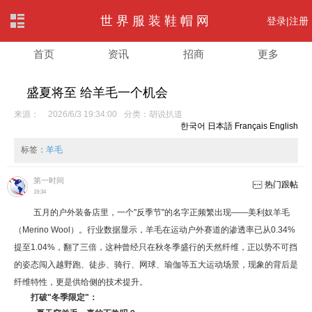
世界服装鞋帽网
登录|
注册
首页
资讯
招商
更多
盛夏将至 给羊毛一个机会
来源：
2026/6/3 19:34:00
分类：
胡说扒道
한국어
日本語
Français
English
标签：
羊毛
第一时间
热门跟帖
19:34
五月的户外装备店里，一个"反季节"的名字正频繁出现——美利奴羊毛
（Merino Wool）。行业数据显示，羊毛在运动户外赛道的渗透率已从0.34%
提至1.04%，翻了三倍，这种曾经只在秋冬季盛行的天然纤维，正以势不可挡
的姿态闯入越野跑、徒步、骑行、网球、瑜伽等五大运动场景，现象的背后是
纤维特性，更是供给侧的技术提升。
打破"冬季限定"：