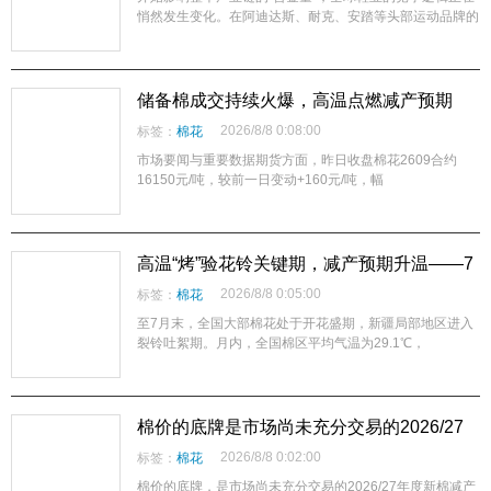
悄然发生变化。在阿迪达斯、耐克、安踏等头部运动品牌的
供应链，价格、交期和工艺已不再是唯一标准;碳排放、化
学品管理和废弃物处理等环保指标的重要性日益凸显。继拼
制造、拼品牌和拼科技之后，全球鞋业正进入以拼可
储备棉成交持续火爆，高温点燃减产预期
——棉花市场正处于“过渡窗口期”
2026/8/8 0:08:00
标签：
棉花
市场要闻与重要数据期货方面，昨日收盘棉花2609合约
16150元/吨，较前一日变动+160元/吨，幅
高温“烤”验花铃关键期，减产预期升温——7
月棉花气候评估与8月市场展望
2026/8/8 0:05:00
标签：
棉花
至7月末，全国大部棉花处于开花盛期，新疆局部地区进入
裂铃吐絮期。月内，全国棉区平均气温为29.1℃，
棉价的底牌是市场尚未充分交易的2026/27
年度新棉减产预期
2026/8/8 0:02:00
标签：
棉花
棉价的底牌，是市场尚未充分交易的2026/27年度新棉减产