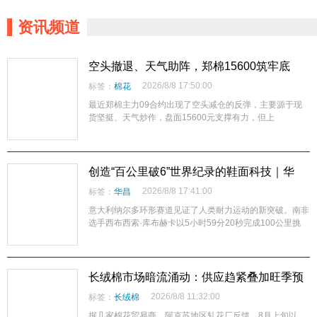
资讯频道
空头撤退、天气助阵，郑棉15600筑牢底
部？市场目光转向2701，新棉产量成下半年
2026/8/8 17:50:00
标签：
棉花
最大变数
最近郑棉主力09合约出现了空头减仓的反弹，主要源于现
货坚挺、天气炒作，盘面15600元支撑有力，但上
创造“百公里破6”世界纪录的鞋面科技｜华
昌“蜂鸟翼网纱”定义极致轻量
2026/8/8 17:41:00
标签：
华昌
意大利纳尔多环形赛道见证了人类耐力运动的新突破。南非
选手西布西索·库布赫卡以5小时59分20秒完成100公里挑
战，成为人类历史上首位跑进6小时大关的百公里跑者，刷
新了人们对长距离跑步极限的认知。 新纪录的背后，
离不开竞速装备的持续进化。其中，冠军跑鞋所采用的鞋面
材料之一，正是华昌集团研发的超轻量创新材料——蜂鸟翼
长绒棉市场暗流涌动：供应趋紧叠加旺季预
网纱。从实验室到赛道，这项来自中国鞋材领域的创新技
期，棉企挺价底气渐足
2026/8/8 11:32:00
标签：
长绒棉
术，正在为竞速跑鞋
据几家棉花贸易商、阿克苏地区轧花厂反馈，8月上旬以