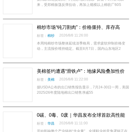
来，受郑棉振荡反弹拉动，再加上规模以上棉纺厂60S
棉纱市场“钝刀割肉”：价格僵持、库存高
企，纺企深陷亏损泥潭
2026/8/8 11:26:00
标签：
棉纱
本周纯棉纱市场整体延续淡季格局，需求疲软抑制价格变
动，主流报价维持稳定。截至8月7日，国内山东地区2
美棉签约遭遇“滑铁卢”：地缘风险叠加性价
比劣势，全球棉花贸易格局面临重构
2026/8/8 11:22:00
标签：
美棉
据USDA公布的出口销售报告显示，7月24-30日一周，美国
2025/26年度陆地棉出口销售净减55
0碳、0毒、0废｜华昌发布全球首款高性能
全水性鞋革“三零生态皮”
2026/8/8 11:11:00
标签：
华昌
开始影响整个产业链的“含金量”，全球鞋业的竞争逻辑正在