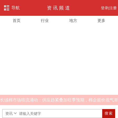
资讯频道
导航
登录|
注册
首页
行业
地方
更多
长绒棉市场暗流涌动：供应趋紧叠加旺季预期，棉企挺价底气渐
足
搜索
资讯