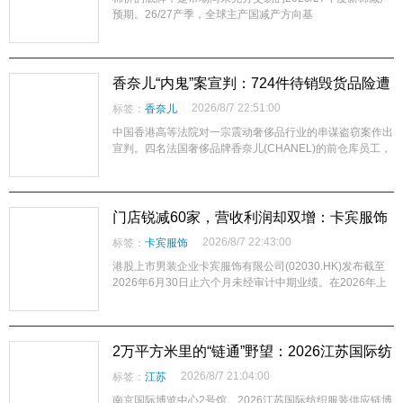
预期。26/27产季，全球主产国减产方向基
香奈儿“内鬼”案宣判：724件待销毁货品险遭
偷运，奢侈品库存管理警钟为谁而鸣？
2026/8/7 22:51:00
标签：
香奈儿
中国香港高等法院对一宗震动奢侈品行业的串谋盗窃案作出
宣判。四名法国奢侈品牌香奈儿(CHANEL)的前仓库员工，
因串谋盗窃原定销毁的724件品牌库存商品，被分别判处4
至7年监禁。这场历时
门店锐减60家，营收利润却双增：卡宾服饰
2026上半年“务实”答卷的AB面
2026/8/7 22:43:00
标签：
卡宾服饰
港股上市男装企业卡宾服饰有限公司(02030.HK)发布截至
2026年6月30日止六个月未经审计中期业绩。在2026年上
半年中国服装零售整体增长稳健但行业分化加剧的背景下，
这家以“设计师品
2万平方米里的“链通”野望：2026江苏国际纺
织服装供应链博览会如何以“展+会+盟”重构
2026/8/7 21:04:00
标签：
江苏
长三角产业协同？
南京国际博览中心2号馆。2026江苏国际纺织服装供应链博