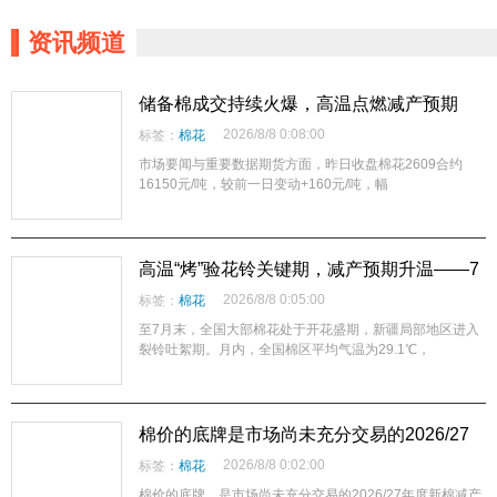
资讯频道
储备棉成交持续火爆，高温点燃减产预期
——棉花市场正处于“过渡窗口期”
2026/8/8 0:08:00
标签：
棉花
市场要闻与重要数据期货方面，昨日收盘棉花2609合约
16150元/吨，较前一日变动+160元/吨，幅
高温“烤”验花铃关键期，减产预期升温——7
月棉花气候评估与8月市场展望
2026/8/8 0:05:00
标签：
棉花
至7月末，全国大部棉花处于开花盛期，新疆局部地区进入
裂铃吐絮期。月内，全国棉区平均气温为29.1℃，
棉价的底牌是市场尚未充分交易的2026/27
年度新棉减产预期
2026/8/8 0:02:00
标签：
棉花
棉价的底牌，是市场尚未充分交易的2026/27年度新棉减产