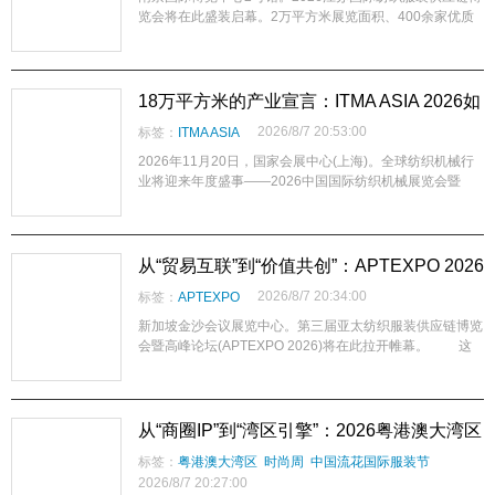
览会将在此盛装启幕。2万平方米展览面积、400余家优质
展商、预计3万名专业采购商——这组数字背后，是一场关
于长三角纺织服装供应链“协同”与“重构”的产业宣言。
在“内需稳增、出口承压”的行业
18万平方米的产业宣言：ITMA ASIA 2026如
何以超大规模为中国纺机业锚定“十五五”新
2026/8/7 20:53:00
标签：
ITMA ASIA
坐标？
2026年11月20日，国家会展中心(上海)。全球纺织机械行
业将迎来年度盛事——2026中国国际纺织机械展览会暨
ITMA亚洲展览会(ITMA ASIA + CITME)将在此隆重举行。18
万平方米展览面积、超1800家参展企业、七大展馆全开
——在全球地缘冲突持续、贸易壁垒增多、纺织供应链加速
重构的背景下，这一超大规模体量向世界释放出一个清晰信
从“贸易互联”到“价值共创”：APTEXPO 2026
号：全球纺机行业对中国及
如何在新加坡重构亚太纺织供应链的“韧性新
2026/8/7 20:34:00
标签：
APTEXPO
生态”？
新加坡金沙会议展览中心。第三届亚太纺织服装供应链博览
会暨高峰论坛(APTEXPO 2026)将在此拉开帷幕。 这
不仅仅是一场行业展会。在国际地缘冲突持续延宕、能源市
场波动加剧、全球航运网络风险频发的背景下，亚太地区正
成为维
从“商圈IP”到“湾区引擎”：2026粤港澳大湾区
时尚周·中国流花国际服装节如何重塑广州时
标签：
粤港澳大湾区
时尚周
中国流花国际服装节
尚话语权？
2026/8/7 20:27:00