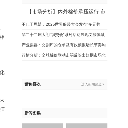
【市场分析】内外棉价承压运行 市
场静待新指引
不止于思辨，2025世界服装大会发布“多元共
。
生”行动指南！
第二十二届大朗“织交会”系列活动展现文旅体融
相
合发展新风貌
产业集群：交割库的仓单及有效预报增长节奏均
较为缓慢
行情分析：全球棉价联动走弱反映出短期市场悲
观情绪正在持续蔓延
化
猜你喜欢
进入新闻频道 >
大
T
新闻图集