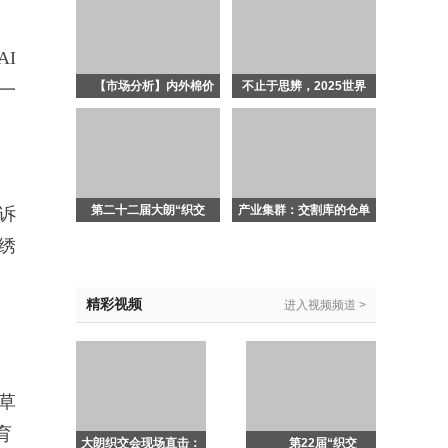
I
【市场分析】内外棉价
不止于思辨，2025世界
一
承压运行 市场静待新指
服装大会发布“多元共
引
生”行动指南！
第二十二届大朗“织交
产业集群：交割库的仓单
诉
会”系列活动展现文旅体
及有效预报增长节奏均较
绣
融合发展新风貌
为缓慢
精彩视频
进入视频频道 >
草
育
大朗织交会现场直击：
第22届“织交