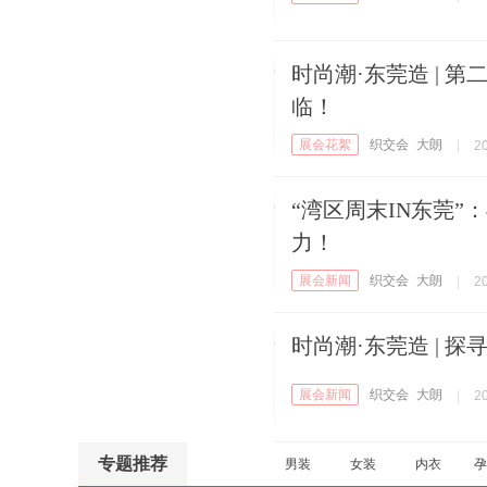
时尚潮·东莞造 | 
临！
展会花絮
织交会
大朗
|
20
“湾区周末IN东莞
力！
展会新闻
织交会
大朗
|
20
时尚潮·东莞造 | 
展会新闻
织交会
大朗
|
20
专题推荐
男装
女装
内衣
孕