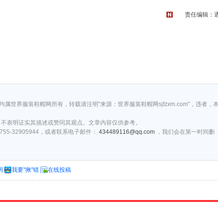
责任编辑：
权均属世界服装鞋帽网所有，转载请注明"来源：世界服装鞋帽网sjfzxm.com"，违者，
，不表明证实其描述或赞同其观点。文章内容仅供参考。
5-32905944，或者联系电子邮件：
434489116@qq.com
，我们会在第一时间删
明
我要"揪"错
在线投稿