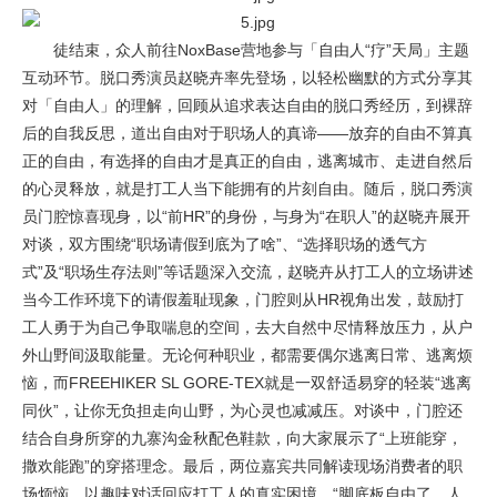
徒结束，众人前往NoxBase营地参与「自由人“疗”天局」主题
互动环节。脱口秀演员赵晓卉率先登场，以轻松幽默的方式分享其
对「自由人」的理解，回顾从追求表达自由的脱口秀经历，到裸辞
后的自我反思，道出自由对于职场人的真谛——放弃的自由不算真
正的自由，有选择的自由才是真正的自由，逃离城市、走进自然后
的心灵释放，就是打工人当下能拥有的片刻自由。随后，脱口秀演
员门腔惊喜现身，以“前HR”的身份，与身为“在职人”的赵晓卉展开
对谈，双方围绕“职场请假到底为了啥”、“选择职场的透气方
式”及“职场生存法则”等话题深入交流，赵晓卉从打工人的立场讲述
当今工作环境下的请假羞耻现象，门腔则从HR视角出发，鼓励打
工人勇于为自己争取喘息的空间，去大自然中尽情释放压力，从户
外山野间汲取能量。无论何种职业，都需要偶尔逃离日常、逃离烦
恼，而FREEHIKER SL GORE-TEX就是一双舒适易穿的轻装“逃离
同伙”，让你无负担走向山野，为心灵也减减压。对谈中，门腔还
结合自身所穿的九寨沟金秋配色鞋款，向大家展示了“上班能穿，
撒欢能跑”的穿搭理念。最后，两位嘉宾共同解读现场消费者的职
场烦恼，以趣味对话回应打工人的真实困境。“脚底板自由了，人