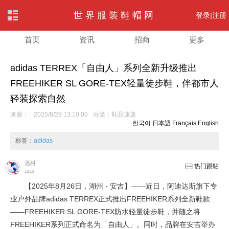
世界服装鞋帽网
登录|
注册
首页
资讯
招商
更多
adidas TERREX「自由人」系列全新升级推出
FREEHIKER SL GORE-TEX轻量徒步鞋，伴都市人
轻装探索自然
来源：
2025/8/29 13:10:00
分类：
鞋品速递
한국어
日本語
Français
English
标签：
adidas
遇村
热门跟帖
13:10
【2025年8月26日，湖州 · 安吉】——近日，阿迪达斯旗下专
业户外品牌adidas TERREX正式推出FREEHIKER系列全新鞋款
——FREEHIKER SL GORE-TEX防水轻量徒步鞋，并随之将
FREEHIKER系列正式命名为「自由人」。同时，品牌在安吉举办