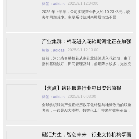
报告发布
2025/9/1 12:34:00
标签：adidas
2025 年上半年，公司实现营业收入约 10.23 亿元，较
去年同期减少。主要系传统时尚鞋履市场不景
产业集群：棉花进入花铃期河北正在加强
棉花中后期管理技术
2025/9/1 12:13:00
标签：adidas
目前，河北省春播棉花从南到北陆续进入花铃期，由于
播种基础较好，田间管理及时，前期降水较多，光照充
足，
【焦点】纺织服装行业每日资讯简报
2025/9/1 0:03:00
标签：adidas
全球纺织服装产业正经历数字化转型与地缘政治的双重
考验，一边是AI大模型、数智化工厂带来的效率革命，
显著提升生产力和供应链管理，一边是关税壁垒与产业
链重构带来的市场变革，迫使企业重新评估全球布局策
略。这种双轨并行的发展趋势正深刻影响行业竞争格
局，促使各国加速创新应对。 产业集群动态：河南
融汇共生，智创未来：行业支持机构擘画
安阳召开纺织服装产业群链工作推进会，聚焦培育规上