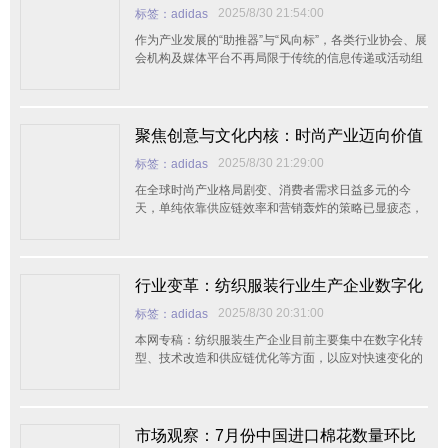
服装产业新图景
2025/8/30 21:54:00
标签：adidas
企业和品牌龙头企业，打造“中国针织
作为产业发展的“助推器”与“风向标”，各类行业协会、展
会机构及媒体平台不再局限于传统的信息传递或活动组
织等基础服务角色，而是深度聚焦于产业生态构建与宏
观趋势引领。它们积极通过跨界协同、数字赋能与价值
重塑，驱动全行业向高质量、可持续的未来迈进，致力
于重塑中国纺织服装产业在全球价值链中的核心地位与
聚焦创意与文化内核：时尚产业迈向价值
竞争力。
竞争新纪元
2025/8/30 21:29:00
标签：adidas
在全球时尚产业格局剧变、消费者需求日益多元的今
天，单纯依靠供应链效率和营销轰炸的策略已显疲态，
市场正呼唤一场深刻的价值回归，纺织服装设计师与品
牌方必须将战略重心重新投入到创意设计、品牌建设与
文化表达上，以此构筑无法被轻易复制的核心竞争力。
这不仅是应对快速变化的权宜之计，更是引领未来、提
行业变革：纺织服装行业生产企业数字化
升全球影响力与商业价值的根本之道。世服网编辑将从
转型应该早规划
2025/8/30 20:31:00
标签：adidas
五个关键维度
本网专稿：纺织服装生产企业目前主要集中在数字化转
型、技术改造和供应链优化等方面，以应对快速变化的
市场需求和提升整体竞争力。数字化转型涉及利用大数
据、云计算等技术实现全流程数据化管理，支持决策优
化;技术改造包括引入先进设备提升制造精度和效率;供
应链优化则通过整合物流、库存和供应商协作，缩短交
市场观察：7月份中国进口棉花数量环比