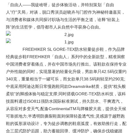
「自由人——我徒啥呀」徒步体验活动，并特别策划「自由
人”疗”天局」对谈，脱口秀演员赵晓卉与门腔作为神秘特邀嘉宾，
与消费者和媒体共同探讨职场与生活的平衡之道，诠释“轻装上
阵”的生活哲学，倡导都市人从自然中寻获身心自由。
FREEHIKER SL GORE-TEX防水轻量徒步鞋，作为品牌
经典徒步鞋FREEHIKER「自由人」系列中的全新款型，精准洞察
中国消费者穿着痛点，并在中国市场先行推出。该鞋款在保持专业
户外性能的同时，实现显著的轻量化升级，男款单只42.5码仅重约
340克，重量相当于一罐可乐，而女款单只38.5码则轻至约290克;
中底采用阿迪达斯日常慢跑鞋同款Dreamstrike材质，提供“枕头般
柔软”的脚感体验与稳定支撑;同时搭载GORE-TEX防水科技，该科
技面料通过ISO811强防水国际标准测试，持久防水、干爽透汽，
从容应对多变天气;配备ContinentalTM马牌橡胶大底，提供全天候
可靠抓地力;半透明防撕裂鞋面则保障轻盈透气性;灵感源于越野跑
鞋的弧形滚动设计，专为徒步调教的鞋底弧度，有效助推行走，配
合三层式防护后跟，助力蓄能回弹、缓冲防护，确保步伐稳健踏