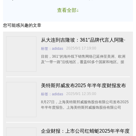
查看全部↓
您可能感兴趣的文章
从大连到吉隆坡：361°品牌代言人阿隆·
戈登亚洲篮球文化之旅圆满收官
2025/9/1 17:19:00
标签：adidas
目前，361°的海外线下销售网络已延伸至美洲、欧洲
及“一带一路”沿线地区，覆盖60多个国家和地区。据
悉，今年品牌还将在柬埔寨开设东南亚首家超品店，持
续扩张集团零售新业态的全球版图。与此同时，集团的
跨境电商业务也取得了显著成就，2025年上半年销售额
同比增长94%，持续创下历史新高。这不仅得益于品牌
美特斯邦威发布2025 年半年度财报发布
在渠道布局上的深化，也与核心代言人的影响力密不可
显示同比下降
2025/9/1 12:35:00
标签：adidas
分。
8月27日，上海美特斯邦威服饰股份有限公司发布2025
年半年度报告。上海美特斯邦威服饰股份有限公司
企业财报：上市公司红蜻蜓2025年半年度