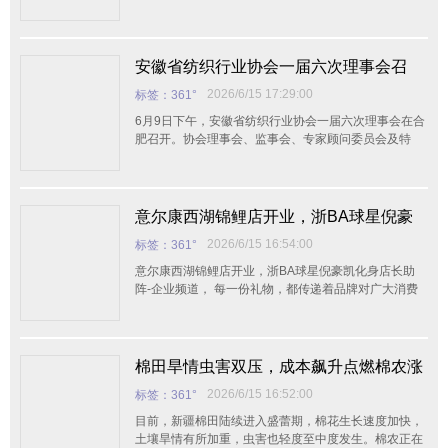
安徽省纺织行业协会一届六次理事会召
开，换届筹备工作全面启动
2026/6/15 17:29:00
标签：361°
6月9日下午，安徽省纺织行业协会一届六次理事会在合
肥召开。协会理事会、监事会、专家顾问委员会及特
意尔康西湖锦鲤店开业，浙BA球星倪豪
凯化身店长助阵-企业频道
2026/6/15 16:54:00
标签：361°
意尔康西湖锦鲤店开业，浙BA球星倪豪凯化身店长助
阵-企业频道， 每一份礼物，都传递着品牌对广大消费
者的诚挚谢意。
棉田旱情虫害双压，成本飙升点燃棉农涨
价预期！2026/27年度籽棉收购价走势生
2026/6/15 16:52:00
标签：361°
变
目前，新疆棉田陆续进入盛蕾期，棉花生长速度加快，
土壤旱情有所加重，虫害也轻度至中度发生。棉农正在