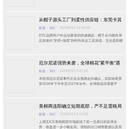
加强
从帽子源头工厂到柔性供应链：东莞卡其
帽业聚焦小单快反与品质交付的行业参考
2026/6/15 14:54:00
标签：361°
标杆综合分析
DTC品牌和户外运动赛道的快速崛起，帽子从功能性单
品加速向“穿搭+场景”的时尚表达工具演进。无论是防晒
帽、棒球帽、鸭舌帽、高尔夫球帽，还是嘻哈帽、网
帽、卡车司机帽、空顶帽、渔夫帽、贝雷帽，乃至户外
运动帽、跑步帽、登山帽、针织帽、草帽、毡帽等，都
已经成为品牌和商家打造差异化的重要抓手。但真正在
厄尔尼诺强势来袭，全球棉花“紧平衡”遇
采购端，大家面临的第一个难题往往不是“做什么款”，
新考
2026/6/15 0:21:00
标签：361°
而是“帽子生产厂家怎么选”。 行业趋势已经非常清
晰：传统“高起订
本轮强厄尔尼诺事件正在从预期走向确认，其影响将贯
穿2026年下半年至2027年全年。全球棉花供需紧平
美棉两连阳确立短期底部，产不足需格局
下反弹能否突破77.50关键阻力？
2026/6/15 0:13:00
标签：361°
上周五ICE美棉期货市场延续了前一交易日的反弹走
势，收盘进一步小幅走高。强劲的出口销售数据以及美