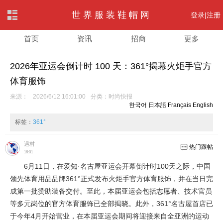
世界服装鞋帽网
登录|
注册
首页
资讯
招商
更多
2026年亚运会倒计时 100 天：361°揭幕火炬手官方
体育服饰
来源：
2026/6/12 16:01:00
分类：
时尚快报
한국어
日本語
Français
English
标签：
361°
遇村
热门跟帖
16:01
6月11日，在爱知·名古屋亚运会开幕倒计时100天之际，中国
领先体育用品品牌361°正式发布火炬手官方体育服饰，并在当日完
成第一批赞助装备交付。至此，本届亚运会包括志愿者、技术官员
等多元岗位的官方体育服饰已全部揭晓。此外，361°名古屋首店已
于今年4月开始营业，在本届亚运会期间将迎接来自全亚洲的运动