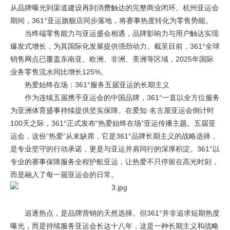
从品牌曝光到渠道建设再到消费触达的完整商业闭环。杭州亚运会
期间，361°亚运旗舰店同步落地，将赛事热度转化为零售势能。
当终端零售能力与亚运盛会相遇，品牌影响力与用户触达实现
爆发式增长，为其国际化发展提供强劲动力。截至目前，361°全球
销售网点已覆盖东南亚、欧洲、非洲、美洲等区域，2025年国际
业务零售流水同比增长125%。
热爱始终在场：361°服务五届亚运的长期主义
作为连续五届携手亚运会的中国品牌，361°一直以全方位服务
为亚洲体育盛事持续提供坚实保障。在爱知·名古屋亚运会倒计时
100天之际，361°正式发布“热爱始终在场”亚运传播主题。五届亚
运会，这份“热爱”从未缺席，它是361°品牌长期主义的战略选择，
是专业坚守的行动承诺，更是与亚运并肩同行的深厚积淀。361°以
专业的赛事保障服务全程护航亚运，让热爱不只停留在高光时刻，
而是融入了每一届亚运会的日常。
追逐热点，是品牌营销的天然选择。但361°并非追求短期热度
曝光，而是持续服务亚运会长达十八年，这是一种长期主义和战略