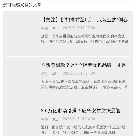
您可能感兴趣的文章
【关注】折扣提前至6月，服装业的“倒春
寒”比想象中更冷
2026/6/16 16:07:00
标签：361°
这是一份来自世界服装鞋帽网行业研究团队的深度观
察。我们注意到，6月16日行业报告中那条“时尚零售商
因消费疲软提早推出折扣”的新闻——看似只是一则常规
的市场动态——实则是一枚投向行业湖面的石子，激起
的涟漪远比表面更大。 过去一周，我们梳理了全球
纺织服装领域发生的数十起重大事件：从大湾区三展联
不想背街款？这7个轻奢女包品牌，才是
动的盛况，到雅戈尔47年来首次代际传承;从Lululemon
真正的“大牌平替”天花板
2026/6/16 13:14:00
标签：361°
净利润暴跌38%的财报预警，到美国拟对60个经济体加
征关税的贸易阴云
大牌平替”从来不是简单的模仿，而是用更合理的价格，
买到同样有质感的皮质、五金和设计。很多人会问：和
小CK价位差不多的女包品牌有哪些？ 或者更直接一
点：有质感的轻奢包包品牌推荐，到底该看谁？ 今天这
份排行榜，不拉踩、不测评，只
2.6万亿市场引爆！应急安防纺织品迎
来“十五五”黄金窗口
2026/6/15 21:04:00
标签：361°
近日，国务院印发《现代化应急体系建设 “十五五” 规
划》，提出，到2030年，我国应急管理体系和