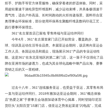
炬手、护跑手等官方体育服饰，确保穿着者的舒适体验。同时，采
用超轻量速干涤纶异型纤维面料，减少运动束缚，并具备极强速干
透气性，适合户外高温、长时间跑动的火炬传递场景。面料符合亚
奥理事会环保标准，部分使用环保再生聚酯纤维及数码印花工艺，
践行赛事环保理念。
361°名古屋首店已落地 零售终端与亚运结伴同行
今年4月，361°名古屋首家门店已开始营业，覆盖跑步、篮
球、综训及运动生活等全品类。本届亚运会期间，该店将向亚运会
工作人员、各国运动员和观众，现场展示361°产品的专业运动性
能。这是361°在东北亚地区的第二家门店，这一落子不仅强化了品
牌在亚洲市场的渗透力，也成为其全球化战略中继产品出海、赛事
营销之后的又一里程碑。
过去十八年，361°连续服务亚运，也受益于亚运，其零售布局
一直与亚运结伴同行。2018年雅加达亚运会期间，361°概念体验
店“热爱之家”于赛事主会场朋加诺体育中心揭幕，同时登陆印尼百
货巨头“太阳百货”15家门店，借亚运之势发起渠道“闪电战”，完成