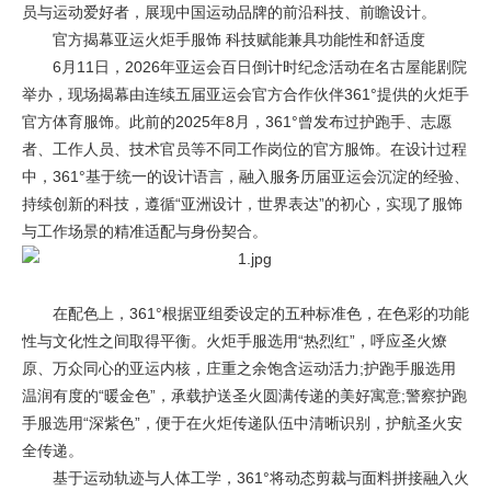
员与运动爱好者，展现中国运动品牌的前沿科技、前瞻设计。
官方揭幕亚运火炬手服饰 科技赋能兼具功能性和舒适度
6月11日，2026年亚运会百日倒计时纪念活动在名古屋能剧院
举办，现场揭幕由连续五届亚运会官方合作伙伴361°提供的火炬手
官方体育服饰。此前的2025年8月，361°曾发布过护跑手、志愿
者、工作人员、技术官员等不同工作岗位的官方服饰。在设计过程
中，361°基于统一的设计语言，融入服务历届亚运会沉淀的经验、
持续创新的科技，遵循“亚洲设计，世界表达”的初心，实现了服饰
与工作场景的精准适配与身份契合。
在配色上，361°根据亚组委设定的五种标准色，在色彩的功能
性与文化性之间取得平衡。火炬手服选用“热烈红”，呼应圣火燎
原、万众同心的亚运内核，庄重之余饱含运动活力;护跑手服选用
温润有度的“暖金色”，承载护送圣火圆满传递的美好寓意;警察护跑
手服选用“深紫色”，便于在火炬传递队伍中清晰识别，护航圣火安
全传递。
基于运动轨迹与人体工学，361°将动态剪裁与面料拼接融入火