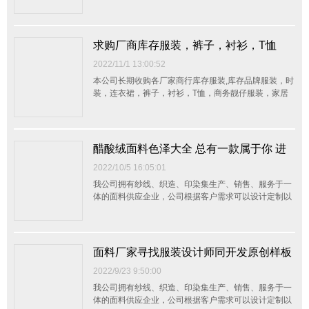
服，运动装，休闲装，西装，童装，内衣，布料,手袋，
真皮，辅料,等一切存货，整单杂货均可，不分品种数
量，我们会以最大的诚意接受客户的来电，并以最快的
方式上门看货定价，以最合理的价钱现金交易。我们真
求购厂商库存服装，裤子，衬衫，T恤
诚...
2022/11/1 13:00:52
本公司长期收购各厂家商行库存服装,库存品牌服装，时
装，连衣裙，裤子，衬衫，T恤，商务靓仔服装，家居
服，运动装，休闲装，西装，童装，内衣，布料,手袋，
真皮，辅料,等一切存货，整单杂货均可，不分品种数
量，我们会以最大的诚意接受客户的来电，并以最快的
方式上门看货定价，以最合理的价钱现金交易。我们真
醋酸绒面料色泽大全 总有一款属于你 进
诚...
一步了解手感如何- 留言获取布板
2022/10/5 16:05:01
我公司拥有纱线、织造、印染集生产、销售、服务于一
体的面料供应企业，公司根据客户需求可以设计定制以
客户的需要生产制造各类面料，公司通过不断创新、突
破、强化技术基础，提升产品品质，制造优质的产品，
合理的价格，稳定供应客户，使客户放心，增强企业竞
争力，是本公司的经营宗旨。您的满意是我们的追求，
面料厂家寻找服装设计师同开发原创样板
欢迎来...
2022/9/23 9:50:00
我公司拥有纱线、织造、印染集生产、销售、服务于一
体的面料供应企业，公司根据客户需求可以设计定制以