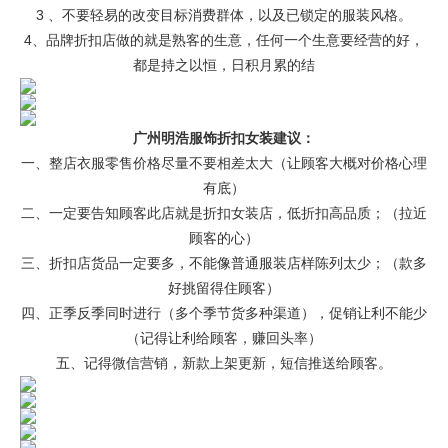
3 、不要轻易的改变目标消费群体，以及已锁定的服装风格。
4、品牌折扣店做的就是熟客的生意，任何一个生意要经营的好，
都是持之以恒，日积月累的结
广州明浩服饰折扣女装建议：
一、整店衣服零售价格尽量不要相差太大（让顾客大概对价格心理
有底）
二、一定要告知顾客此店就是折扣女装店，低折扣高品质；（拉近
顾客的心）
三、折扣店货品一定要多，不能像普通服装店样陈列太少；（款多
好挑留得住顾客）
四、正季反季同时进行（多个季节货多种渠道），促销让利不能少
（记得让利给顾客，赚回头率）
五、记得微信营销，新款上架更新，短信推送给顾客。