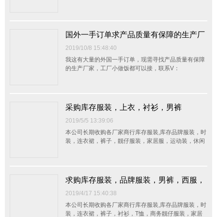
以采购及销售为一体的综合性服装贸易有限公司，拥有
强大的销售渠道、终端 卖场以及网络销售平台。 专业
的库存方案解决商，会对业者的库存服装依据业者要求
量身打造去化方案，在为业者盘活库存，增加现金流的
国外一手订单求产品质量有保障的生产厂
同...
家
2019/10/8 15:48:40
我这有大量的外国一手订单，现需寻找产品质量有保障
的生产厂家，工厂小做饭都可以接，联系V：
Too168889彭先生，非诚勿扰，谢谢！
采购库存服装，上衣，衬衫，男裤
2019/5/5 13:39:06
本公司长期收购各厂家商行库存服装,库存品牌服装，时
装，连衣裙，裤子，靓仔服装，家居服，运动装，休闲
装，西装，童装，内衣，布料,手袋，真皮，辅料,等一
切存货，整单杂货均可，不分品种数量，我们会以最大
的诚意接受客户的来电，并以最快的方式上门看货定
价，以最合理的价钱现金交易。我们真诚感谢各方的来
求购库存服装，品牌服装，男裤，西服，
电，...
连衣裙
2019/4/17 15:40:38
本公司长期收购各厂家商行库存服装,库存品牌服装，时
装，连衣裙，裤子，衬衫，T恤，商务靓仔服装，家居