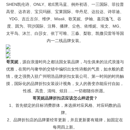
SHEN凯伦诗、ONLY、欧E黑马蓝、例外初语、一三国际、菲拉普
高登、达衣岩、宝贝玛丽、宝莱国际、华丹尼、达拉达、诗菲迪、
YDG、吉丘古尔、维伊、Missli、歌芙妮、伊袖、嘉贝逸飞、谷
度、因为、羽沙国际、注释、播牌、尘色、依维妮、埃文、MG、
太平鸟、沐兰、白莎女、依丁可唯、三淼、梨歌、凯撒贝雷等等国
内一二线品牌女装。
哥芙妮
，源自浪漫时尚之都法国女装品牌，与生俱来的法式浪漫与
优雅，在简约与奢华的交错中编织出女性诗般的气质，如水般的柔
情，使之强势入驻广州明浩品牌折扣女装公司。第一时间的时尚触
摸，国际化的品牌折扣女装设计视角，女人的善变亦能应付自如，
性感、高贵、清纯、炫目......一切都随你所愿。
哥芙妮品牌折扣店应该怎么样进货？
1、首先锁定的目标消费群体，来选择对应风格、对应码数的品
牌。
2、品牌折扣店的品牌要经常更新，并且更新要有规律，如固定在
每周四上新。