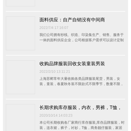
客户的需要生产制造各类面料，公司通过不断创新、突
破、强化技术基础，提升产品品质，制造优质的产品，
合理的价格，稳定供应客户，使客户放心，增强企业竞
争力，是本公司的经营宗旨。您的满意是我们的追求，
面料供应：自产自销没有中间商
欢迎来...
2022/7/4 17:16:07
我们公司拥有纱线、织造、印染集生产、销售、服务于
一体的面料供应企业，公司根据客户需求可以设计定制
以客户的需要生产制造各类面料，公司通过不断创新、
突破、强化技术基础，提升产品品质，制造优质的产
品，合理的价格，稳定供应客户，使客户放心，增强企
业竞争力，是本公司的经营宗旨。 我们正在寻找具
收购品牌服装回收女装童装男装
有电商渠...
2022/2/10 13:11:21
上海苏邺常年大量收购各类品牌服装尾货，男装，女
装，童装，春夏秋冬装不限款式不限季节，数量不限，
越多越好！收购品牌服装回收女装童装男装（不挑款）
【关于我们】资金雄厚，价格公平公正，优于同行20%
的价位来收购您的库存！杭州地区可直接上门看货（随
叫随到），现金交易！【主营内容】回收库存服装：
长期求购库存服装，内衣，男裤，T恤，
（男装、...
衬衫
2020/10/14 14:03:23
本公司长期收购各厂家商行库存服装,库存品牌服装，时
装，连衣裙，裤子，衬衫，T恤，商务靓仔服装，家居