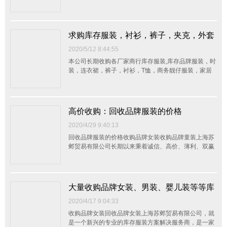
服，运动装，休闲装，西装，童装，内衣，布料,手袋，
真皮，辅料,等一切存货，整单杂货均可，不分品种数
量，我们会以最大的诚意接受客户的来电，并以最快的
方式上门看货定价，以最合理的价钱现金交易。我们真
求购库存服装，衬衫，裤子，夹克，外套
诚...
2020/5/12 8:44:55
本公司长期收购各厂家商行库存服装,库存品牌服装，时
装，连衣裙，裤子，衬衫，T恤，商务靓仔服装，家居
服，运动装，休闲装，西装，童装，内衣，布料,手袋，
真皮，辅料,等一切存货，整单杂货均可，不分品种数
量，我们会以最大的诚意接受客户的来电，并以最快的
方式上门看货定价，以最合理的价钱现金交易。我们真
高价收购：回收品牌服装的价格
诚...
2020/4/29 9:40:13
回收品牌服装的价格收购品牌女装收购品牌童装上海苏
邺贸易有限公司长期以来秉着诚信、高价、薄利、双赢
的宗旨在长三角地区（江浙沪皖）与众多制衣、服装、
外贸公司等建立了良好合作关系 。我司面向各制衣、服
饰、纺织品等公司高价回收服装、服饰、鞋帽、箱包、
面料、辅料，服装设备、百货、工艺品、玩具、家纺及
大量收购品牌女装、男装、婴儿装等等库
床上...
存商品
2020/4/17 9:04:33
收购品牌女装回收品牌女装上海苏邺贸易有限公司，就
是一个新兴的专业的库存服装方案解决服务商，是一家