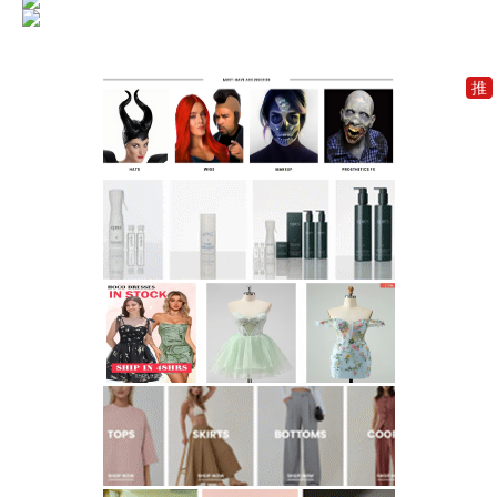
推
加
入
一
元
推
广