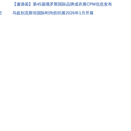
夏季）
【邀请函】第45届俄罗斯国际品牌成衣展CPM信息发布
E
乌兹别克斯坦国际时尚纺织展2026年1月开展