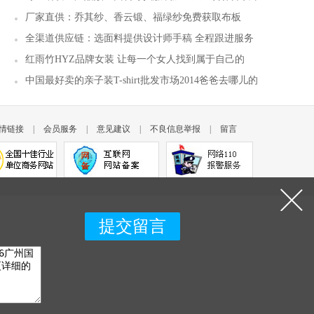
场
厂家直供：乔其纱、香云锻、福绿纱免费获取布板
全渠道供应链：选面料提供设计师手稿 全程跟进服务
红雨竹HYZ品牌女装 让每一个女人找到属于自己的
美！
中国最好卖的亲子装T-shirt批发市场2014爸爸去哪儿的
印花
情链接
|
会员服务
|
意见建议
|
不良信息举报
|
留言