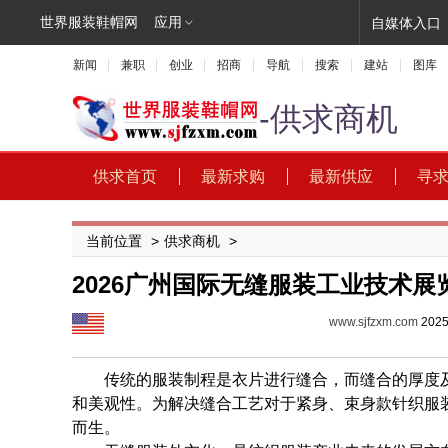
世界服装鞋帽网
应用
自媒体入口
新闻
兼职
创业
招商
导航
搜索
建站
图库
-供求商机
供求首页
最新求购
最新供应
寻
当前位置
>
供求商机
>
2026广州国际无缝服装工业技术展
www.sjfzxm.com
2025
传统的服装制程是衣片进行缝合，而缝合的厚度及
和美观性。为解决缝合工艺对于紧身、束身款针织服装
而生。