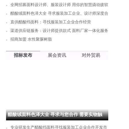
库存尾货哪里找
全网招募面料设计师、服装设计师 用你的智慧撬动疲软
的服装企业
醋酸绒面料色泽大全 寻求服装加工企业、设计师深度合
作，需要进一步了解手感如何- 留言获取布板
直供醋酸绉面料：寻找服装加工企业合作经营
渠道供应链服务：设计师提供款式 面料厂家一体化服务
招商加盟 水性聚脲树脂
招标发布
展会资讯
对外贸易
醋酸绒面料色泽大全 寻求与您合作 需要实物触
摸手感如何- 留言获取布板
专业研发生产醋酸绉面料寻找服装加工企业合作开发市