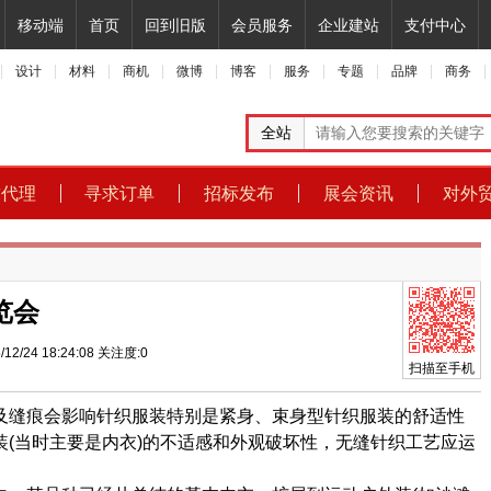
移动端
首页
回到旧版
会员服务
企业建站
支付中心
设计
材料
商机
微博
博客
服务
专题
品牌
商务
全站
求代理
寻求订单
招标发布
展会资讯
对外
览会
/12/24 18:24:08
关注度:
0
扫描至手机
缝痕会影响针织服装特别是紧身、束身型针织服装的舒适性
(当时主要是内衣)的不适感和外观破坏性，无缝针织工艺应运