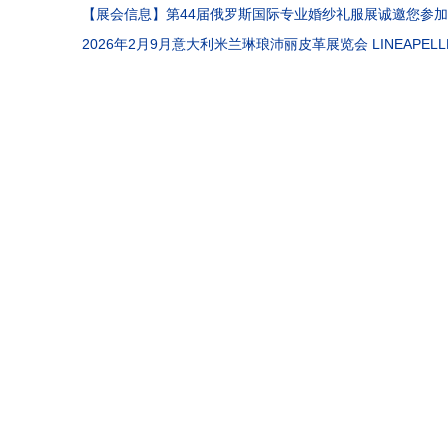
MOROCCO STITCH & TEX EXPO
【展会信息】第44届俄罗斯国际专业婚纱礼服展诚邀您参加
2026年2月9月意大利米兰琳琅沛丽皮革展览会 LINEAPELL