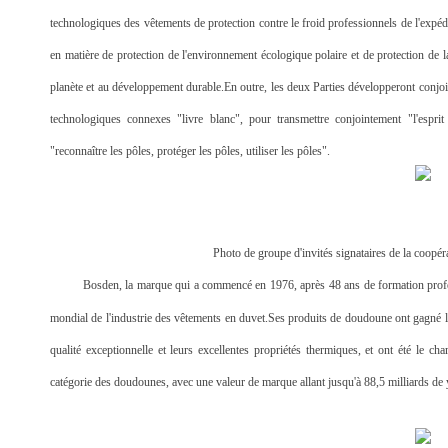
technologiques des vêtements de protection contre le froid professionnels de l'expé
en matière de protection de l'environnement écologique polaire et de protection de la
planète et au développement durable.En outre, les deux Parties développeront conjoin
technologiques connexes "livre blanc", pour transmettre conjointement "l'espri
"reconnaître les pôles, protéger les pôles, utiliser les pôles".
Photo de groupe d'invités signataires de la coopér
Bosden, la marque qui a commencé en 1976, après 48 ans de formation profess
mondial de l'industrie des vêtements en duvet.Ses produits de doudoune ont gagné 
qualité exceptionnelle et leurs excellentes propriétés thermiques, et ont été le 
catégorie des doudounes, avec une valeur de marque allant jusqu'à 88,5 milliards de