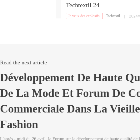
Techtextil 24
Je veux des explosifs.
Techtextil
|
2024/4
Read the next article
Développement De Haute Qua
De La Mode Et Forum De Coo
Commerciale Dans La Vieille
Fashion
L'après - midi du 26 avril, le Forum sur le développement de haute qualité de l'