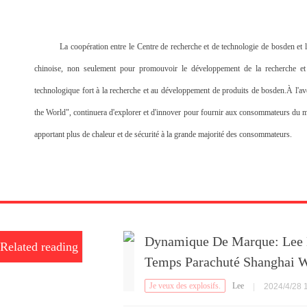
La coopération entre le Centre de recherche et de technologie de bosden et le
chinoise, non seulement pour promouvoir le développement de la recherche et d
technologique fort à la recherche et au développement de produits de bosden.À l'aven
the World", continuera d'explorer et d'innover pour fournir aux consommateurs du mo
apportant plus de chaleur et de sécurité à la grande majorité des consommateurs.
Dynamique De Marque: Lee D
Related reading
Temps Parachuté Shanghai 
Je veux des explosifs.
Lee
|
2024/4/28 