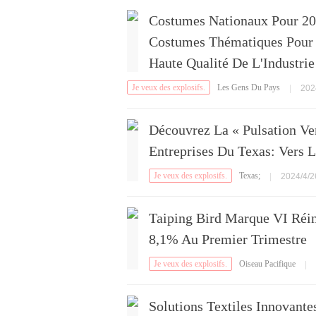
Costumes Nationaux Pour 20
Costumes Thématiques Pour
Haute Qualité De L'Industrie
Je veux des explosifs.
Les Gens Du Pays
|
202
Découvrez La « Pulsation V
Entreprises Du Texas: Vers 
Je veux des explosifs.
Texas;
|
2024/4/2
Taiping Bird Marque VI Réi
8,1% Au Premier Trimestre
Je veux des explosifs.
Oiseau Pacifique
|
Solutions Textiles Innovante