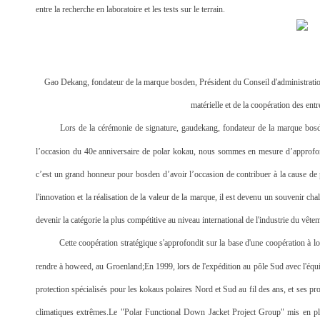
entre la recherche en laboratoire et les tests sur le terrain.
Gao Dekang, fondateur de la marque bosden, Président du Conseil d'administratio
matérielle et de la coopération des ent
Lors de la cérémonie de signature, gaudekang, fondateur de la marque bosd
l’occasion du 40e anniversaire de polar kokau, nous sommes en mesure d’approfondi
c’est un grand honneur pour bosden d’avoir l’occasion de contribuer à la cause de p
l'innovation et la réalisation de la valeur de la marque, il est devenu un souvenir c
devenir la catégorie la plus compétitive au niveau international de l'industrie du vête
Cette coopération stratégique s'approfondit sur la base d'une coopération à 
rendre à howeed, au Groenland;En 1999, lors de l'expédition au pôle Sud avec l'équ
protection spécialisés pour les kokaus polaires Nord et Sud au fil des ans, et ses p
climatiques extrêmes.Le "Polar Functional Down Jacket Project Group" mis en plac