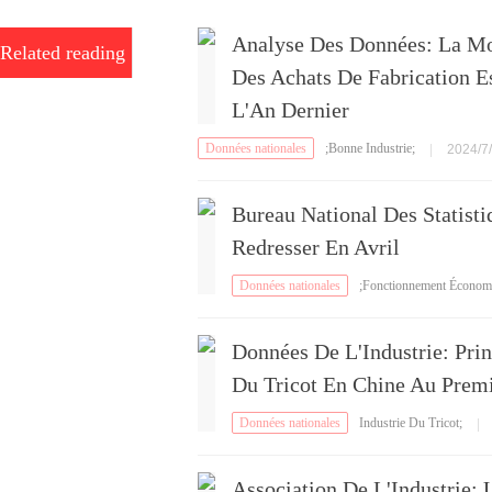
Analyse Des Données: La Mo
Related reading
Des Achats De Fabrication 
L'An Dernier
Données nationales
;Bonne Industrie;
|
2024/7/
Bureau National Des Statist
Redresser En Avril
Données nationales
;Fonctionnement Économ
que
Données De L'Industrie: Prin
Du Tricot En Chine Au Premi
Données nationales
Industrie Du Tricot;
|
Association De L'Industrie: 