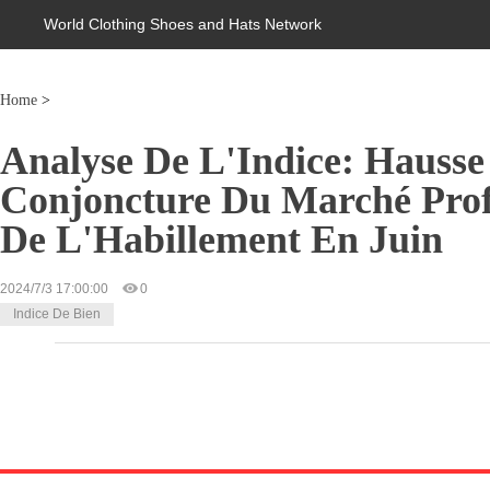
World Clothing Shoes and Hats Network
Home
>
Analyse De L'Indice: Hausse
Conjoncture Du Marché Profe
De L'Habillement En Juin
2024/7/3 17:00:00
0
Indice De Bien