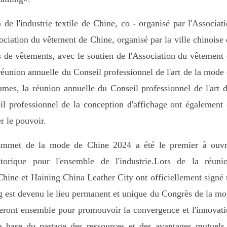
de l'industrie textile de Chine, co - organisé par l'Associat
ociation du vêtement de Chine, organisé par la ville chinoise
s de vêtements, avec le soutien de l'Association du vêtement
éunion annuelle du Conseil professionnel de l'art de la mode
umes, la réunion annuelle du Conseil professionnel de l'art 
il professionnel de la conception d'affichage ont également
r le pouvoir.
mmet de la mode de Chine 2024 a été le premier à ouvri
rique pour l'ensemble de l'industrie.Lors de la réunio
Chine et Haining China Leather City ont officiellement signé
ng est devenu le lieu permanent et unique du Congrès de la m
lleront ensemble pour promouvoir la convergence et l'innovat
la base du partage des ressources et des avantages mutuels