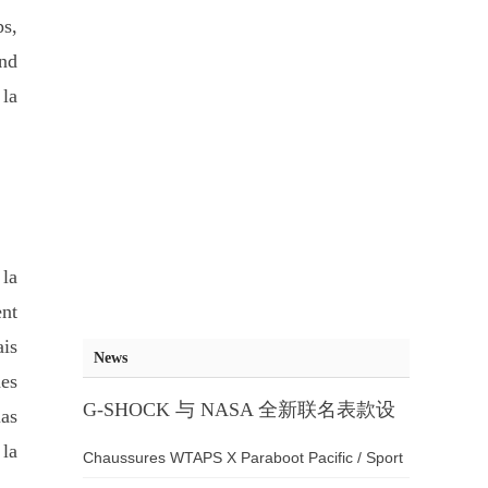
ps,
and
 la
 la
ent
ais
News
des
G-SHOCK 与 NASA 全新联名表款设
ias
计
 la
Chaussures WTAPS X Paraboot Pacific / Sport