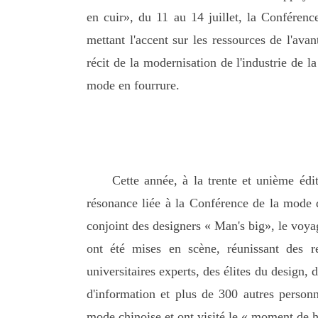
en cuir», du 11 au 14 juillet, la Confére
mettant l'accent sur les ressources de l'ava
récit de la modernisation de l'industrie de 
mode en fourrure.
Cette année, à la trente et unième éd
résonance liée à la Conférence de la mode
conjoint des designers « Man's big», le voyage
ont été mises en scène, réunissant des r
universitaires experts, des élites du design,
d'information et plus de 300 autres personn
mode chinoise et ont visité le « moment de 