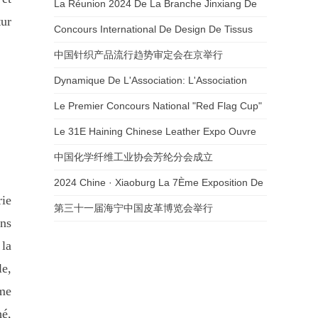
En Asie Du Nord - Est (Xingcheng) À
La Réunion 2024 De La Branche Jinxiang De
tur
Xingcheng, Île De Cucuru, Province Du
L'Association Chinoise De La Fibre Chimique
Concours International De Design De Tissus
Liaoning
Se Tiendra À Fuzhou
En Chine Et Au Groupe Yaying
中国针织产品流行趋势审定会在京举行
Dynamique De L'Association: L'Association
Des Vêtements De Bain Se Rend Au Cluster
Le Premier Concours National "Red Flag Cup"
Industriel Des Maillots De Bain De La Ville De
Pour Les Chefs De Groupe Est Terminé
Le 31E Haining Chinese Leather Expo Ouvre
Cucurbitau Pour Mener Des Échanges
Ses Portes
中国化学纤维工业协会芳纶分会成立
2024 Chine · Xiaoburg La 7Ème Exposition De
rie
Tissus Se Tient En Grande Pompe
第三十一届海宁中国皮革博览会举行
ans
 la
le,
rme
hé,