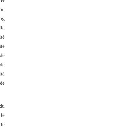
 le
ion
ing
lle
ité
ute
 de
de
té
sée
 du
 le
 le