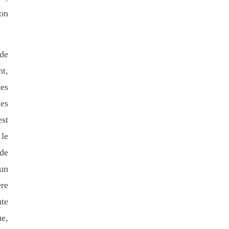
son
de
nt,
ces
les
est
 le
ode
 un
ère
ute
ue,