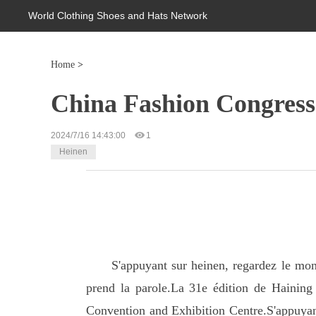
World Clothing Shoes and Hats Network
Home
>
China Fashion Congress
2024/7/16 14:43:00
1
Heinen
S'appuyant sur heinen, regardez le mon
prend la parole.La 31e édition de Haining
Convention and Exhibition Centre.S'appuyant 