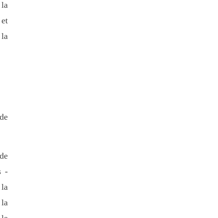
 la
 et
 la
de
 de
s -
 la
 la