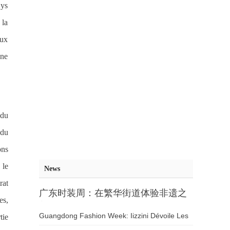
ays
 la
aux
une
 du
 du
ons
 le
News
rat
广东时装周：在繁华街道体验非遗之
es,
美，“织爱行动·妈妈的手工课”精彩开
Guangdong Fashion Week: Iizzini Dévoile Les
tie
课