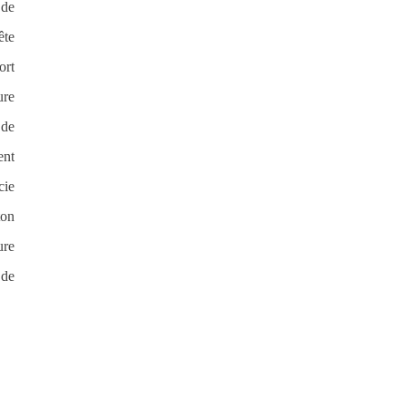
 de
ête
ort
ure
 de
ent
cie
ton
ure
 de