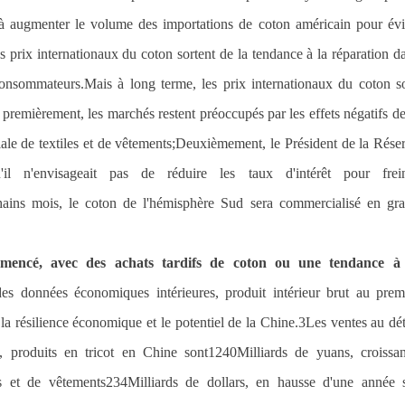
 augmenter le volume des importations de coton américain pour évi
les prix internationaux du coton sortent de la tendance à la réparation d
onsommateurs.Mais à long terme, les prix internationaux du coton s
 premièrement, les marchés restent préoccupés par les effets négatifs de
iale de textiles et de vêtements;Deuxièmement, le Président de la Rése
il n'envisageait pas de réduire les taux d'intérêt pour frei
ochains mois, le coton de l'hémisphère Sud sera commercialisé en gr
mencé, avec des achats tardifs de coton ou une tendance à
es données économiques intérieures, produit intérieur brut au prem
a résilience économique et le potentiel de la Chine.
3
Les ventes au dét
, produits en tricot en Chine sont
1240
Milliards de yuans, croissa
es et de vêtements
234
Milliards de dollars, en hausse d'une année 