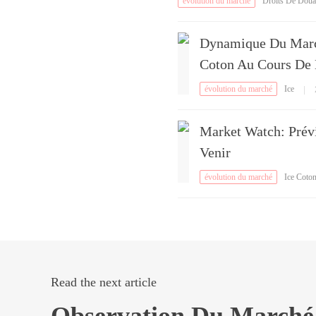
évolution du marché
Droits De Dou
n
Dynamique Du Marc
Coton Au Cours De 
évolution du marché
Ice
|
Market Watch: Prév
Venir
évolution du marché
Ice Coto
Read the next article