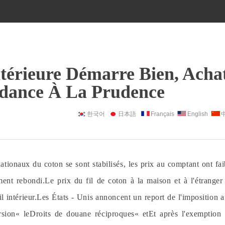
térieure Démarre Bien, Acha
ndance À La Prudence
한국어
日本語
Français
English
ationaux du coton se sont stabilisés, les prix au comptant ont fai
ment rebondi.Le prix du fil de coton à la maison et à l'étranger
e fil intérieur.Les États - Unis annoncent un report de l'imposition 
rsion
« le
Droits de douane réciproques
« et
Et après l'exemption