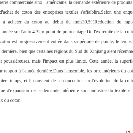
uerre commerciale sino - américaine, la demande extérieure de produits
d'achat de coton des entreprises textiles s'affaiblira.Selon une enqu
tes à acheter du coton au début du mois
39,5%
Réduction du rapp
 année sur l'autre
4.3
Un point de pourcentage.De l'extrémité de la cult
 coton est progressivement entrée dans sa période de pointe, le temps
e dernière, bien que certaines régions du Sud du Xinjiang aient récemm
poussiéreuses, mais l'impact est plus limité. Cette année, la superfi
 rapport à l'année dernière.Dans l'ensemble, les prix intérieurs du co
iers temps, et il convient de se concentrer sur l'évolution de la cult
ique d'expansion de la demande intérieure sur l'industrie du textile et
ix du coton.