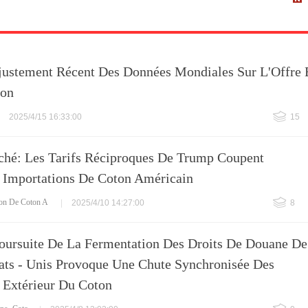
ustement Récent Des Données Mondiales Sur L'Offre 
ton
2025/4/15 16:33:00
15
é: Les Tarifs Réciproques De Trump Coupent
s Importations De Coton Américain
ion De Coton A
|
2025/4/10 14:27:00
8
oursuite De La Fermentation Des Droits De Douane De
ats - Unis Provoque Une Chute Synchronisée Des
t Extérieur Du Coton