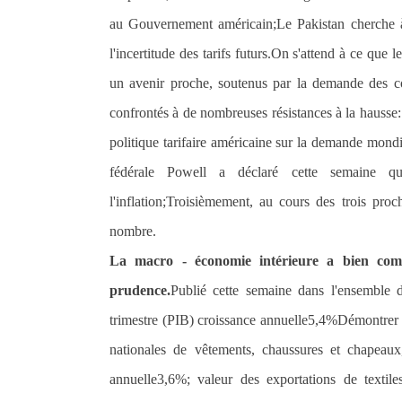
au Gouvernement américain;Le Pakistan cherche à
l'incertitude des tarifs futurs.On s'attend à ce que 
un avenir proche, soutenus par la demande des c
confrontés à de nombreuses résistances à la hausse:
politique tarifaire américaine sur la demande mond
fédérale Powell a déclaré cette semaine qu'
l'inflation;Troisièmement, au cours des trois pr
nombre.
La macro - économie intérieure a bien com
prudence.
Publié cette semaine dans l'ensemble d
trimestre (
PIB
) croissance annuelle
5,4%
Démontrer l
nationales de vêtements, chaussures et chapeaux
annuelle
3,6%
; valeur des exportations de textil