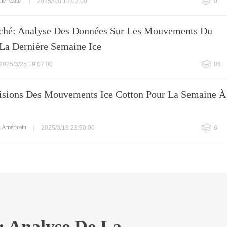
ane
Coto
|
2025/4/8 13:02:00
0
hé: Analyse Des Données Sur Les Mouvements Du
La Dernière Semaine Ice
2025/3/25 19:07:00
86
isions Des Mouvements Ice Cotton Pour La Semaine À
n Américain
|
2025/3/18 23:50:00
6