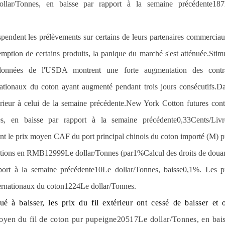
llar
/
Tonnes, en baisse par rapport à la semaine précédente
187
uspendent les prélèvements sur certains de leurs partenaires commercia
emption de certains produits, la panique du marché s'est atténuée.Stim
onnées de l'USDA montrent une forte augmentation des contr
nationaux du coton ayant augmenté pendant trois jours consécutifs.D
rieur à celui de la semaine précédente.New York Cotton futures cont
es, en baisse par rapport à la semaine précédente
0,33
Cents
/
Livr
tant le prix moyen CAF du port principal chinois du coton importé (
M
) p
tations en RMB
12999
Le dollar
/
Tonnes (par
1%
Calcul des droits de doua
pport à la semaine précédente
10
Le dollar
/
Tonnes, baisse
0,1%
. Les p
ternationaux du coton
1224
Le dollar
/
Tonnes.
ué à baisser, les prix du fil extérieur ont cessé de baisser et 
oyen du fil de coton pur pupeigne
205
17
Le dollar
/
Tonnes, en bai