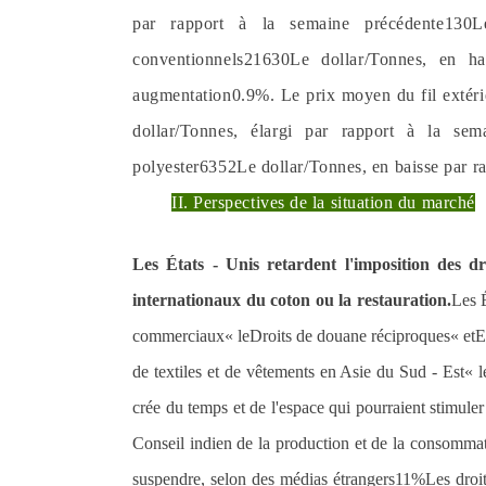
par rapport à la semaine précédente
1
30
L
conventionnels
21
630
Le dollar
/
Tonnes, en ha
augmentation
0.
9%
. Le prix moyen du fil extér
dollar
/
Tonnes, élargi par rapport à la sem
polyester
63
52
Le dollar
/
Tonnes, en baisse par r
II. Perspectives de la situation du marché
Les États - Unis retardent l'imposition des 
internationaux du coton ou la restauration.
Les É
commerciaux
« le
Droits de douane réciproques
« et
E
de textiles et de vêtements en Asie du Sud - Est
« l
crée du temps et de l'espace qui pourraient stimul
Conseil indien de la production et de la consomm
suspendre, selon des médias étrangers
11%
Les droi