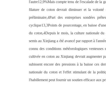
l'autre
12,9%
Mais compte tenu de l'escalade de la g
filature de coton devrait diminuer et la volonté 
préliminaire,
4
Part des entreprises sondées prê
cyclique
13,3
Points de pourcentage, en baisse d'une
du coton,
4
Depuis le mois, la culture nationale du
semis au Xinjiang a été avancé par rapport à l'anné
connu des conditions météorologiques venteuses et 
cultivée en coton au Xinjiang devrait augmenter par
subissent encore des pressions à la baisse ces dern
nationale du coton et l'effet stimulant de la polit
l'habillement peut fournir un soutien efficace aux pr