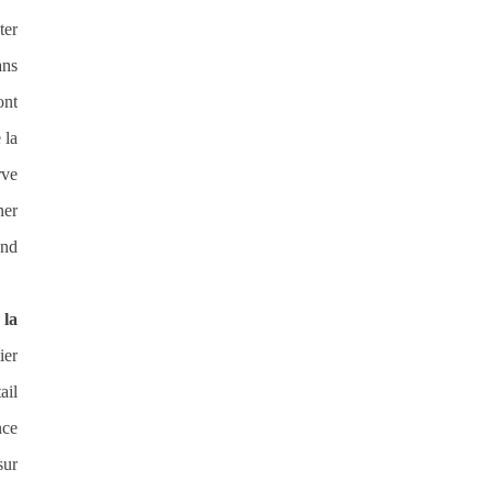
ter
ans
ont
 la
rve
ner
and
 la
ier
ail
nce
sur