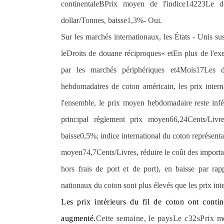
continentale
B
Prix moyen de l'indice
14223
Le do
dollar
/
Tonnes, baisse
1,3%
- Oui.
Sur les marchés internationaux, les États - Unis s
le
Droits de douane réciproques
« et
En plus de l'ex
par les marchés périphériques et
4
Mois
17
Les d
hebdomadaires de coton américain, les prix inter
l'ensemble, le prix moyen hebdomadaire reste infé
principal règlement prix moyen
66,24
Cents
/
Livr
baisse
0,5%
; indice international du coton représen
moyen
74,7
Cents
/
Livres, réduire le coût des impor
hors frais de port et de port), en baisse par ra
nationaux du coton sont plus élevés que les prix in
Les prix intérieurs du fil de coton ont contin
augmenté.
Cette semaine, le pays
Le c32s
Prix m