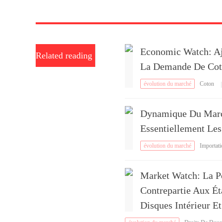
Economic Watch: Aj
Related reading
La Demande De Co
évolution du marché
Coton
|
Dynamique Du March
Essentiellement Le
évolution du marché
Importat
méricain
Market Watch: La P
Contrepartie Aux Ét
Disques Intérieur E