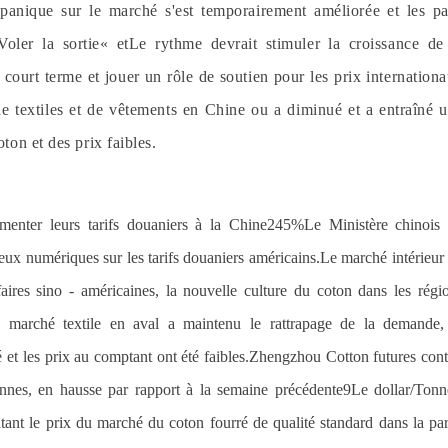
a panique sur le marché s'est temporairement améliorée et les p
Voler la sortie
« et
Le rythme devrait stimuler la croissance de
court terme et jouer un rôle de soutien pour les prix internation
e textiles et de vêtements en Chine ou a diminué et a entraîné 
on et des prix faibles.
menter leurs tarifs douaniers à la Chine
245%
Le Ministère chinois
eux numériques sur les tarifs douaniers américains.Le marché intérieur
faires sino - américaines, la nouvelle culture du coton dans les régi
le marché textile en aval a maintenu le rattrapage de la demande,
 et les prix au comptant ont été faibles.Zhengzhou Cotton futures cont
nnes, en hausse par rapport à la semaine précédente
9
Le dollar
/
Tonn
ntant le prix du marché du coton fourré de qualité standard dans la par