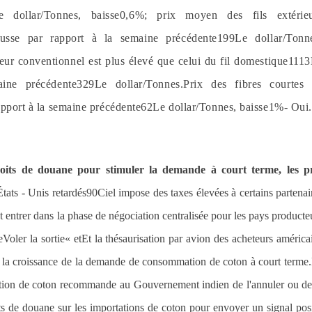
e dollar
/
Tonnes, baisse
0,6%
; prix moyen des fils extérieu
usse par rapport à la semaine précédente
1
99
Le dollar
/
Tonn
ieur conventionnel est plus élevé que celui du fil domestique
1113
aine précédente
329
Le dollar
/
Tonnes.Prix des fibres courtes
apport à la semaine précédente
62
Le dollar
/
Tonnes, baisse
1%
- Oui.
droits de douane pour stimuler la demande à court terme, les p
tats - Unis retardés
90
Ciel impose des taxes élevées à certains partenai
t entrer dans la phase de négociation centralisée pour les pays producte
e
Voler la sortie
« et
Et la thésaurisation par avion des acheteurs américa
er la croissance de la demande de consommation de coton à court terme
ation de coton recommande au Gouvernement indien de l'annuler ou de
ts de douane sur les importations de coton pour envoyer un signal posi