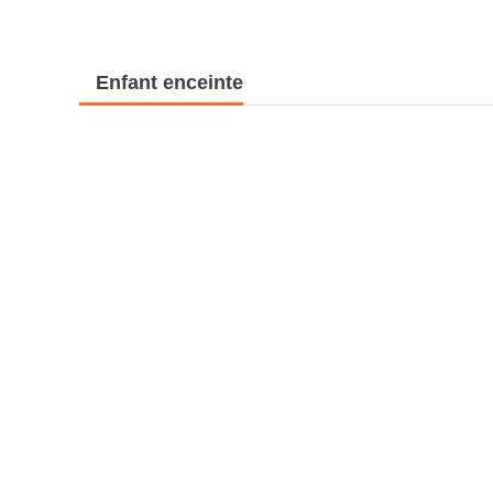
Enfant enceinte
World Clothing Shoes and Hats