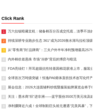
Click Rank
万六拉锯暗藏玄机：储备棉百分百成交托底，淡季不淡的韧性还能
1
持续深耕专业跑步生态 361°成为2026衡水湖马拉松顶级合作伙伴
2
从“零售商”到“品牌商”：三夫户外半年净利预增最高257%，一场
3
内外棉价差悬殊 市场“冷静”背后的博弈与暗流
4
FDA亮绿灯！拜耳超级抗性转基因棉花获准上市，服装业原料链将
5
全球首次万吨级突破！恒逸PA6熔体直纺技术改写化纤产业格局
6
展会信息：2026大连面辅料纱线暨服装贴牌展览会将于8月20-22
7
关注：墨水商“织”进非洲——蓝宇股份3500万美元埃及建厂
8
净利骤降近六成！全球制鞋巨头裕元遭遇“完美风暴”，下半年能否
9