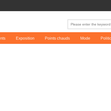
nts
Exposition
Points chauds
Mode
Polit