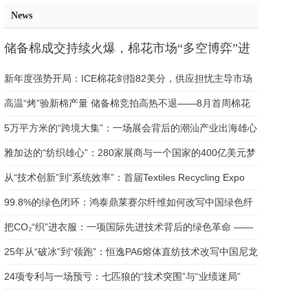
News
储备棉成交持续火爆，棉花市场“多空博弈”进
入关键期
新年度强势开局：ICE棉花剑指82美分，供应担忧主导市场
天平
高温“烤”验新棉产量 储备棉竞拍高热不退——8月首周棉花
市场多空博弈加剧
5万平方米的“跨境大集”：一场展会背后的潮汕产业出海雄心
——2026第二届潮汕电商产业博览会暨跨境供应链展全景解
雅加达的“纺织雄心”：280家展商与一个国家的400亿美元梦
读
想 ——第十三届印尼国际服装与纺织品制造展览会（IGT）
从“技术创新”到“系统效率”：首届Textiles Recycling Expo
全景解读
USA如何改写纺织回收产业逻辑
99.8%的绿色闭环：鸿泰鼎莱赛尔纤维如何改写中国绿色纤
维产业版图 ——山东鸿泰鼎15万吨产能落地的产业深度解读
把CO₂“织”进衣服：一项国际先进技术背后的绿色革命 ——
二氧化碳基共聚酯制备及纤维/薄膜应用关键技术深度解读
25年从“破冰”到“领跑”：恒逸PA6熔体直纺技术改写中国尼龙
产业史 ——一项国际领先技术背后的自主创新之路与产业启
24项专利与一场预亏：七匹狼的“技术突围”与“业绩迷局”
示
——本土男装龙头面料技术创新背后的战略逻辑深度解读