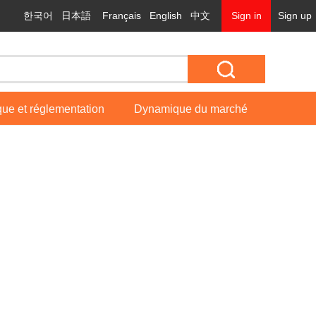
한국어
日本語
Français
English
中文
Sign in
Sign up
ique et réglementation
Dynamique du marché
Enfant