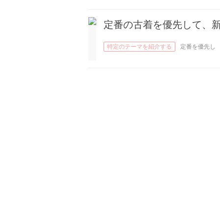
ジ、ファッション、スタイル
定番の古着を優先して、
特定のテーマを紹介する
定番を優先し
て、古着がよく似合います。新しい、モダ
な味です。