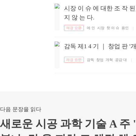
시장 이 슈 에 대한 조 작 된
지 않 는 다.
재경 요문
메 인
시장
핫 이 슈
용인
|
감독 제1 4 기 ｜ 창업 판 '
재경 요문
감독
창업
개혁
공감 대
|
다음 문장을 읽다
새로운 시공 과학 기술 A 주 '