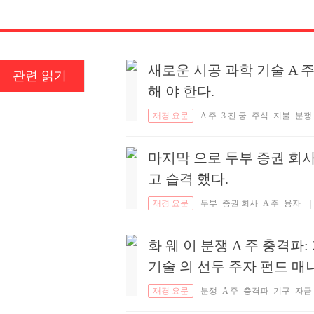
새로운 시공 과학 기술 A 주 
관련 읽기
해 야 한다.
재경 요문
A 주
3 진 궁
주식
지불
분쟁
해결 해 야 합 니 다.
마지막 으로 두부 증권 회사 가
고 습격 했다.
재경 요문
두부
증권 회사
A 주
융자
|
화 웨 이 분쟁 A 주 충격파:
기술 의 선두 주자 펀드 매니저
재경 요문
분쟁
A 주
충격파
기구
자금
선두
펀드
매니저
시점