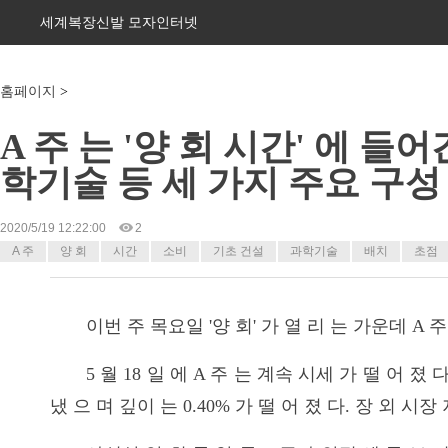
세계복장신발 모자인터넷
홈페이지
>
A 주 는 '양 회 시간' 에 들어
학기술 등 세 가지 주요 구성 
2020/5/19 12:22:00
2
A 주
양 회
시간
소비
기초 건설
과학기술
배치
초점
이번 주 목요일 '양 회' 가 열 리 는 가운데 A 주
5 월 18 일 에 A 주 는 계속 시세 가 떨 어 졌 다.
냈 으 며 깊이 는 0.40% 가 떨 어 졌 다. 장 외 시장 지