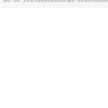
《通知》指出，此举是为加快推进棉花和纺织服装产业发展带动就业的有