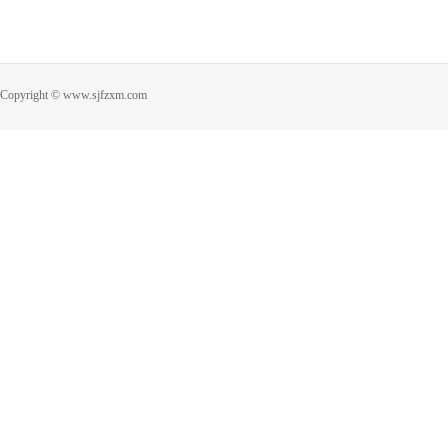
Copyright © www.sjfzxm.com