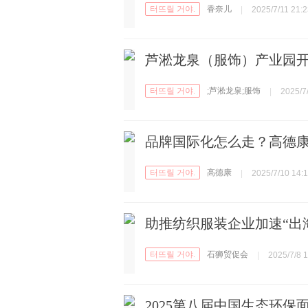
터뜨릴 거야.
香奈儿
|
2025/7/11 21:2
芦淞龙泉（服饰）产业园开
터뜨릴 거야.
;芦淞龙泉;服饰
|
2025/7
品牌国际化怎么走？高德
터뜨릴 거야.
高德康
|
2025/7/10 14:
助推纺织服装企业加速“出海
터뜨릴 거야.
石狮贸促会
|
2025/7/8 
2025第八届中国生态环