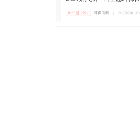
터뜨릴 거야.
环保面料
|
2025/7/8 16: