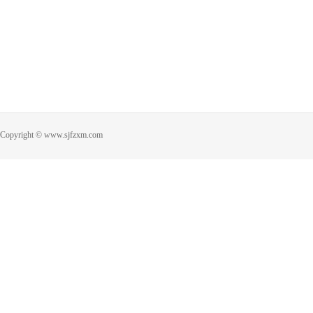
Copyright © www.sjfzxm.com