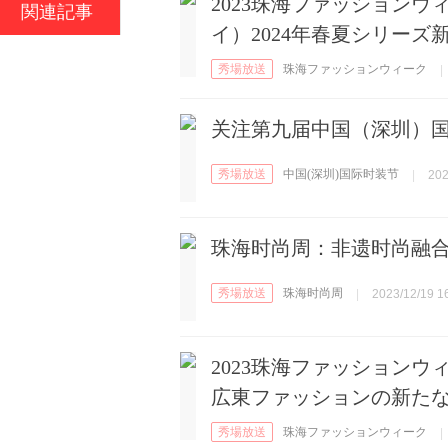
2023珠海ファッションウ
関連記事
イ）2024年春夏シリーズ
秀場放送
珠海ファッションウィーク
|
关注第九届中国（深圳）
秀場放送
中国(深圳)国际时装节
|
202
珠海时尚周：非遗时尚融
秀場放送
珠海时尚周
|
2023/12/19 1
2023珠海ファッション
広東ファッションの新た
秀場放送
珠海ファッションウィーク
|