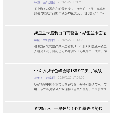
国稳居第一贸易伙伴——高增长下的隐忧
2026/5/27 17:17:00
标签：兰精集团
与破局之道
据柬海关总署发布的最新报告，今年前4个月，柬埔寨
服装与鞋类产品出口额超43亿美元，同比增长11.7%
斯里兰卡服装出口商警告：斯里兰卡面临
服装订单流失风险
2026/5/27 17:13:00
标签：兰精集团
根据新的私营部门基本工资要求，企业刚刚完成一轮工
人薪资上调，目前已无力再承担任何额外用工成本。“若
继
中孟纺织绿色峰会曝188.9亿美元“成绩
单”：投资热土还是深水区？
2026/5/27 17:09:00
标签：兰精集团
明确希望中国企业加大在孟投资，并特别强调节水、节
电、节气等贯穿全产业链的绿色生产理念。中国驻孟加
拉国
签约98%、干旱叠加！外棉基差强势拉