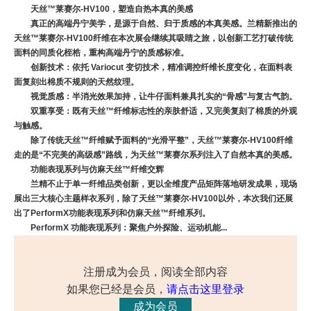
天丝™莱赛尔-HV100，塑造自热本真的美感
真正的高端丹宁美学，是源于自然、归于质感的本真美感。兰精新推出的
天丝™莱赛尔-HV100纤维在本次展会继续其吸睛之旅，以创新工艺打破传统
面料的同质化桎梏，重构高端丹宁的质感标准。
创新技术：依托 Variocut 变切技术，精准调控纤维长度变化，在面料表
面复刻出棉质不规则的天然纹理。
视觉质感：半消光效果加持，让牛仔面料兼具扎实的“骨感”与复古气韵。
双重享受：既有天丝™纤维标志性的亲肤舒适，又完美复刻了棉质的外观
与触感。
除了传统天丝™纤维赋予面料的“光滑平整”，天丝™莱赛尔-HV100纤维
走的是“不完美的高级感”路线，为天丝™莱赛尔系列注入了自然本真的美感。
功能表现系列与仿麻天丝™纤维交辉
兰精不止于单一纤维品类创新，更以全维度产品矩阵落地研发成果，现场
展出三大核心主题样衣系列，除了天丝™莱赛尔-HV100以外，本次我们还展
出了PerformX功能表现系列和仿麻天丝™纤维系列。
PerformX 功能表现系列：聚焦户外探险、运动机能...
注册成为会员，阅读全部内容
如果您已经是会员，
请点击这里登录
成为会员