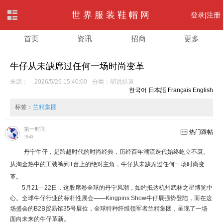
世界服装鞋帽网
登录|
注册
首页
资讯
招商
更多
牛仔从未缺席过任何一场时尚变革
来源：
2026/5/26 15:40:00
分类：
胡说扒道
한국어
日本語
Français
English
标签：
兰精集团
第一时间
热门跟帖
15:40
丹宁牛仔，是跨越时代的时尚经典，历经百年潮流迭代始终屹立不衰。
从淘金热中的工装裤到T台上的绝对主角，牛仔从未缺席过任何一场时尚变
革。
5月21—22日，这股席卷全球的丹宁风潮，如约抵达杭州武林之星博览中
心。全球牛仔行业的标杆性展会——Kingpins Show牛仔展强势登陆，而在这
场盛会的B2B贸易馆35号展位，全球特种纤维领军者兰精集团，呈现了一场
面向未来的牛仔革新。