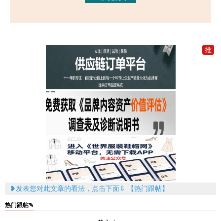
推
加
入
一
元
推
广
❥发表您对此文章的看法，点击下面⇩ 【热门跟帖】
热门跟帖✎