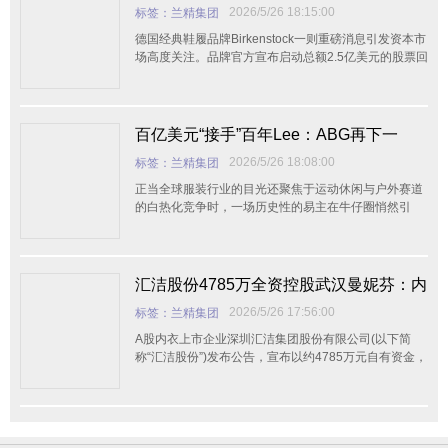
爆股价，绝地反击还是另有隐情？
2026/5/26 18:15:00
标签：兰精集团
德国经典鞋履品牌Birkenstock一则重磅消息引发资本市
场高度关注。品牌官方宣布启动总额2.5亿美元的股票回
购计划，并由国际投行高盛全权负责执行。受此利好刺
激，Birkenstock股价应声大涨，市值迎来显著回升，成
为行业焦点。 据悉，本次
百亿美元“接手”百年Lee：ABG再下一
城，品牌授权模式将如何重塑全球牛仔版
2026/5/26 18:08:00
标签：兰精集团
图？
正当全球服装行业的目光还聚焦于运动休闲与户外赛道
的白热化竞争时，一场历史性的易主在牛仔圈悄然引
爆。5月21日，全球品牌开发与授权平台Authentic
Brands Group(下称“ABG”)正式通过官方公众号宣布，
已与Kontoor Brands, Inc.(纽交所代码：KTB)达成最终
收购协议，以最高10亿美元的价格收
汇洁股份4785万全资控股武汉曼妮芬：内
衣巨头的“集权”棋局与渠道变革野心
2026/5/26 17:56:00
标签：兰精集团
A股内衣上市企业深圳汇洁集团股份有限公司(以下简
称“汇洁股份”)发布公告，宣布以约4785万元自有资金，
收购合作方武汉众心商业投资发展有限公司持有的子公
司武汉曼妮芬服装有限公