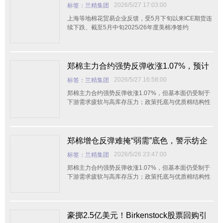
涨，郑棉失守16000，进口棉市场演绎“冰
2026/5/27 17:03:00
标签：兰精集团
火两重天”
上海等地棉花贸易企业反馈，受5月下旬以来ICE期货连
续下跌、截至5月中旬2025/26年度美棉净签约
郑棉主力合约强势反弹收涨1.07%，预计
棉价短期区间震荡
2026/5/27 16:58:00
标签：兰精集团
郑棉主力合约强势反弹收涨1.07%，但基本面仍受制于
下游需求疲软与高库存压力；政策托底与优质棉结构性
郑棉增仓反弹难掩“弱需”底色，警示纺企
谨防震荡陷阱
2026/5/26 23:47:00
标签：兰精集团
郑棉主力合约强势反弹收涨1.07%，但基本面仍受制于
下游需求疲软与高库存压力；政策托底与优质棉结构性
豪掷2.5亿美元！Birkenstock股票回购引