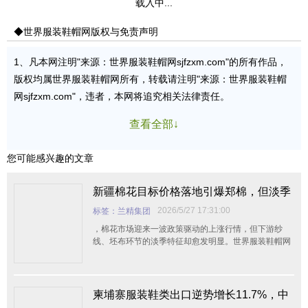
载入中...
◆世界服装鞋帽网版权与免责声明
1、凡本网注明"来源：世界服装鞋帽网sjfzxm.com"的所有作品，
版权均属世界服装鞋帽网所有，转载请注明"来源：世界服装鞋帽
网sjfzxm.com"，违者，本网将追究相关法律责任。
查看全部↓
您可能感兴趣的文章
新疆棉花目标价格落地引爆郑棉，但淡季
阴影未散——企业该如何布局？
2026/5/27 17:31:00
标签：兰精集团
，棉花市场迎来一波政策驱动的上涨行情，但下游纱
线、坯布环节的淡季特征却愈发明显。世界服装鞋帽网
带您深度解析这组“温差”数据背后的逻辑与风险。
一、市场动态：内外棉价共振上涨
柬埔寨服装鞋类出口逆势增长11.7%，中