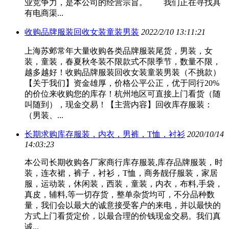
业竞争力，是本公司的经营宗旨。 我们正在寻找具
有电商渠...
收购品牌服装回收女装童装男装
2022/2/10 13:11:21
上海苏邺常年大量收购各类品牌服装尾货，男装，女
装，童装，春夏秋冬装不限款式不限季节，数量不限，
越多越好！收购品牌服装回收女装童装男装（不挑款）
【关于我们】资金雄厚，价格公平公正，优于同行20%
的价位来收购您的库存！杭州地区可直接上门看货（随
叫随到），现金交易！【主营内容】回收库存服装：
（男装、...
长期求购库存服装，内衣，男裤，T恤，衬衫
2020/10/14
14:03:23
本公司长期收购各厂家商行库存服装,库存品牌服装，时
装，连衣裙，裤子，衬衫，T恤，商务靓仔服装，家居
服，运动装，休闲装，西装，童装，内衣，布料,手袋，
真皮，辅料,等一切存货，整单杂货均可，不分品种数
量，我们会以最大的诚意接受客户的来电，并以最快的
方式上门看货定价，以最合理的价钱现金交易。我们真
诚...