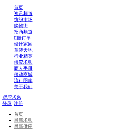
首页
资讯频道
纺织市场
购物街
招商频道
E服订单
设计家园
童装天地
行业精英
供应求购
商人手册
移动商城
流行图库
关于我们
供应求购
登录|
注册
首页
最新求购
最新供应