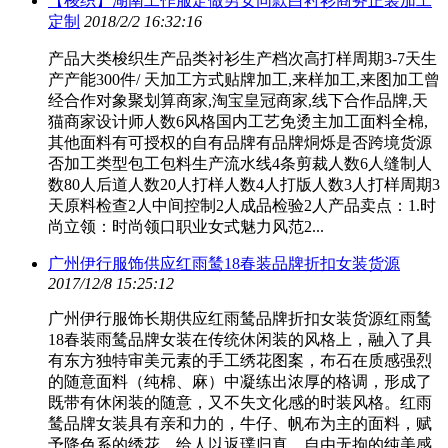
【梭织】湖南工作服定做男女同款白衬衫商务正装加工
定制
2018/2/2 16:32:16
产品大类梭织生产品类衬衫生产档次高打样周期3-7天生
产产能300件/ 天加工方式贴牌加工,来样加工,来图加工曾
经合作对象聚划算商家,淘宝皇冠商家,线下合作品牌,天
猫商家设计师人数6风格国内工艺免烫主加工面料全棉,
其他面料有可授权的自有品牌有品牌烔烁是否跨境货源
否加工类型包工包料生产流水线4条剪裁人数6人缝制人
数80人后道人数20人打样人数4人打版人数3人打样周期3
天原料检查2人中间控制2人成品检验2人产品卖点：1.时
尚立领：时尚领口职业女式魅力风范2...
广州伊行服饰供应红雨鸶18春装品牌折扣女装货源
2017/12/8 15:25:12
广州伊行服饰长期供应红雨鸶品牌折扣女装货源红雨鸶
18春装雨鸶品牌女装在传统休闲装的风格上，融入了具
有东方独特审美元素的手工绣花图案，布石在质感强烈
的随意面料（纯棉、麻）中凝练出浓厚的格调，形成了
既带有休闲装的随意，又不失文化感的时装风格。红雨
鸶品牌女装具有亲和力的，牛仔、帆布为主的面料，赋
予降色系的绣花，给人以返璞归真、自由无拘的纯美感