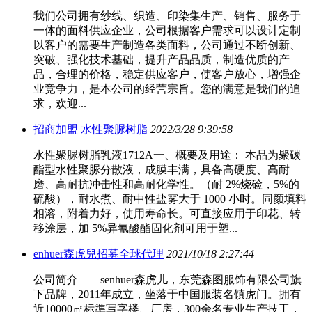
我们公司拥有纱线、织造、印染集生产、销售、服务于
一体的面料供应企业，公司根据客户需求可以设计定制
以客户的需要生产制造各类面料，公司通过不断创新、
突破、强化技术基础，提升产品品质，制造优质的产
品，合理的价格，稳定供应客户，使客户放心，增强企
业竞争力，是本公司的经营宗旨。您的满意是我们的追
求，欢迎...
招商加盟 水性聚脲树脂
2022/3/28 9:39:58
水性聚脲树脂乳液1712A一、概要及用途： 本品为聚碳
酯型水性聚脲分散液，成膜丰满，具备高硬度、高耐
磨、高耐抗冲击性和高耐化学性。（耐 2%烧硷，5%的
硫酸），耐水煮、耐中性盐雾大于 1000 小时。同颜填料
相溶，附着力好，使用寿命长。可直接应用于印花、转
移涂层，加 5%异氰酸酯固化剂可用于塑...
enhuer森虎兒招募全球代理
2021/10/18 2:27:44
公司简介 senhuer森虎儿，东莞森图服饰有限公司旗
下品牌，2011年成立，坐落于中国服装名镇虎门。拥有
近10000㎡标準写字楼、厂房，300余名专业生产技工，