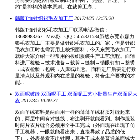
剪前要先根据样板绘制出排料图，“完整、合理、节
约”是排料的基本原则。在裁剪工序...
韩版T恤针织衫毛衣加工厂
2017/4/25 12:55:20
韩版T恤针织衫毛衣加工厂联系电话/微信：
13688983267 Miss彭 QQ：455821534虽然东莞市森力
狼毛衣加工厂主要是做针织毛衣加工的厂家，但是针织
毛衣加工时也需要用上梭织面料，今天东莞毛衣加工厂
就给大家介绍一些常用的梭织服装生产工艺流程。面辅
料进厂检验→技术准备→裁剪→缝制→锁眼钉扣→整烫
→成衣检验→包装→入库或出运。 面料进厂后要进行数
量清点以及外观和内在质量的检验，符合生产要求的才
能...
双面呢破缝 双面呢手工 双面呢工艺小批量生产双面尼大
衣
2017/3/5 10:09:31
双面羊绒布料是两面用一样的薄薄羊绒材质对缝起来
的，两层中间有对缝线，布边剥开就能看到。制作服装
时两片衣片缝合必须用全手工完成（外面现在出现了仿
手工机器，一眼就能看出来，直接导致了品质的低
下），外表是看不出针脚，其手工成本是普通单面绒大