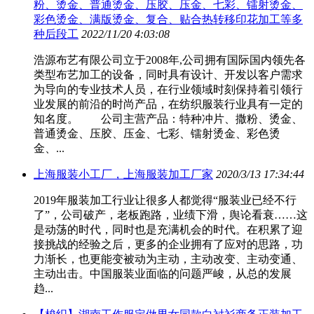
粉、烫金、普通烫金、压胶、压金、七彩、镭射烫金、
彩色烫金、满版烫金、复合、贴合热转移印花加工等多
种后段工
2022/11/20 4:03:08
浩源布艺有限公司立于2008年,公司拥有国际国内领先各
类型布艺加工的设备，同时具有设计、开发以客户需求
为导向的专业技术人员，在行业领域时刻保持着引领行
业发展的前沿的时尚产品，在纺织服装行业具有一定的
知名度。 公司主营产品：特种冲片、撒粉、烫金、
普通烫金、压胶、压金、七彩、镭射烫金、彩色烫
金、...
上海服装小工厂，上海服装加工厂家
2020/3/13 17:34:44
2019年服装加工行业让很多人都觉得“服装业已经不行
了”，公司破产，老板跑路，业绩下滑，舆论看衰……这
是动荡的时代，同时也是充满机会的时代。在积累了迎
接挑战的经验之后，更多的企业拥有了应对的思路，功
力渐长，也更能变被动为主动，主动改变、主动变通、
主动出击。中国服装业面临的问题严峻，从总的发展
趋...