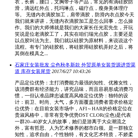
衣，长裤，腰口，文胸带子等产品，常见的有滴硅胶防
滑，滴远红外点，托玛琳点，磁疗点，瘦身美体理疗
等。 无缝内衣滴胶加工，肩带滴胶，防滑内衣点胶今天
我们就来讲讲，无缝内衣滴胶加工是怎么回事，怎么操
作。我们的大师傅就是我们的大家长任光宏先生，开玩
笑说是位老滴胶工了，其实在咱们瑞光点胶，主要还是
以点胶叫法为主。我们就以硅胶为原材料，来说说这个
流程。有专门的硅胶机，将硅胶用硅胶机弄好之后，将
其倒在模具之...
石家庄女装批发 尘色秋冬新款 外贸原单女装货源进货渠
道 库存女装尾货
2017/6/27 10:43:26
产品定位优势：主打消费能力最强的知性、优雅女性，
该消费群有经济能力，讲究品味，而且容易形成消费习
惯，一但认准品牌忠诚度高风格定位优势：独特的设
计：前卫、时尚、大气，多方面覆盖消费者需求价格定
位优势：在目前女装市场中，AFI～HAR的价格定位在
贵淑风格中，非常有竞争优势DST CLOR(尘色)是代表
一群20--40岁女人的故事，她们是游离于大众潮流之
外，富有哲思、人为艺术修养的都市白领。是一群独立
知性，追求自由，个性独特，有文化艺术特质，不娇柔