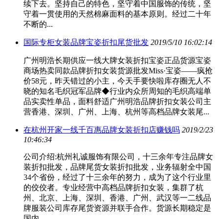
续下去。坚持自己的特色，坚守着中国服饰的传统，坚
守着一贯使用的天然棉麻面料的基本原则。经过二十年
不断的...
国际专柜女装品牌宝姿折扣尾货批发
2019/5/10 16:02:14
广州明浩长期供应一线大牌女装折扣宝姿正品货源宝姿
商场热卖同款品牌折扣女装货源批发Miss·宝姿——疯抢
价58元，昨天错过的小主，今天手要快啦库存圈无人不
晓的知名毛织冠军品牌◆行业内众所周知的毛织高端单
品实卖性单品，面料舒适广州明浩品牌折扣女装公司主
营香港、深圳、广州、上海、杭州等高档品牌女装尾...
在杭州开家一线千百惠品牌女装折扣店赚钱吗
2019/2/23
10:46:34
公司介绍:杭州礼诚服饰有限公司，十三余年专注品牌女
装折扣批发，品牌尾货女装折扣批发，业务辐射全中国
34个省份，经过了十三余年的努力，成为了这个行业里
的佼佼者。专业经营中高档品牌折扣女装，集群了杭
州、北京、上海、深圳、香港、广州、武汉等一二线品
牌服装公司库存尾货资源并联手合作。货源长期稳定是
国内...