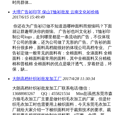
时尚群体...
大理广告衫印字 保山T恤衫批发 云南文化衫价格
2017/6/15 15:49:49
你还在为广告衫订做不知道选哪种面料而烦恼吗？下面
就让群趣帮决你的烦恼。 广告衫也叫文化衫，T恤衫印
制公司logo，走到哪里都是一条流动的广告，不仅体现
了公司的形象，还为公司做了无形的广告。广告衫的面
料分很多种，面料高档能很好的体现公司高档专业。 广
告衫定做一般常见的面料有：全棉面料、全涤面料 全棉
面料：全棉面料最常用的面料，其中全棉面料又分精梳
棉和普梳棉 全棉面料的优点是吸汗透气，穿着舒适，环
保，缺...
大朗高档针织衫批发加工厂
2017/4/28 11:30:34
大朗高档针织衫批发加工厂联系电话/微信：
13688983267 QQ：455821534 Miss彭虽然东莞市森
力狼毛衣加工厂主要是做针织毛衣加工的厂家，但是针
织毛衣加工时也需要用上梭织面料，今天东莞毛衣加工
厂就给大家介绍一下梭织面料对于裁剪技术的要求。裁