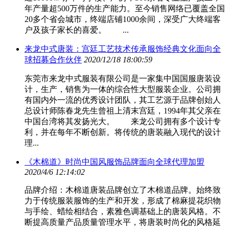
年产量超500万件的生产能力。至今销售网络已覆盖全国
20多个省会城市，终端店铺1000余间，深受广大终端客
户及孩子家长的喜爱。 ...
来龙中式唐装：宫廷工艺技术传承服饰经典文化面向全
球招募合作伙伴
2020/12/18 18:00:59
东莞市来龙中式服装有限公司是一家集中国国服唐装设
计，生产，销售为一体的综合性大型服装企业。公司拥
有国内外一流的优秀设计团队，其工艺源于品牌创始人
总设计师陈春龙先生曾祖上清末宫廷，1994年其父亲在
中国台湾将其发扬光大。 来龙公司拥有多个设计专
利，并在每年不断创新。将传统的唐装融入现代的设计
理...
《木棉道》时尚中国风服饰品牌面向全球代理加盟
2020/4/6 12:14:02
品牌介绍：木棉道唐装品牌创立了木棉道品牌。始终致
力于传统服装服饰的生产和开发，形成了棉麻提花织物
与手绘、蜡绘相结合，素雅色调基础上的唐装风格。不
断提高质量产品质量管理水平，将唐装时尚化的风格延