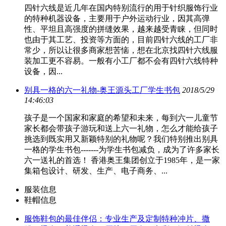
四针六线是近几年在国内特别流行的用于针织服饰行业
的特种机器设备，主要用于户外运动行业，因其高弹
性、平坦且高强度的拼缝效果，越来越受青睐，但同时
也由于其工艺、投资等方面的，目前四针六线的工厂非
常少，所以让很多商家想苦恼，想在北京找四针六线服
装加工更不容易。一般有小工厂都不会有四针六线特种
设备，因...
别具一格的六一礼物-奥王源头工厂学生书包
2018/5/29
14:46:03
孩子是一个国家和家庭的希望和未来，每到六一儿童节
家长都会带孩子游玩和送上六一礼物，怎么才能给孩子
挑选到既实用又新颖特别的礼物呢？我们特别推出别具
一格的学生书包-------为学生书包减负，成为了许多家长
六一送礼的首选！ 香港奥王集团创立于1985年，是一家
集箱包设计、研发、生产、电子商务、...
服装信息
鞋帽信息
服饰鞋包的最佳伴侣：专业生产及定制特种冲片、撒