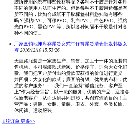
胶所使用的都有哪些原材料呢？各种不干胶是针对各种
不同的使用方法而生产的。但是每种不干胶用途都是有
所不同的，比如合成纸不干胶标签材料您知道有哪些
吗？强粘PVC、可移PVC、乳白PVC、白色PVC、强粘
光白PVC、黑色PVC等，所以各种间隔不干胶是针对各
种不同的使...
厂家直销地摊库存尾货女式牛仔裤尾货清仓批发韩版女
裤
2016/12/10 15:53:26
天涯路服装是一家集生产、销售、加工于一体的服装销
售机构。本司服装款式新颖、价格便宜、适合大众化消
费。我们把客户所付出的货款应获得的价值进行定义，
共四项：大众化的款式；廉宜的价钱；优良的布料；优
质的客户服务! 我们一直坚持“诚信服务、客户至
上”作为经营宗旨，以一流的服务，优质的产品，迎接各
位新老客户，从而达到共同进步，共创辉煌的目的！主
营产品：男装、女装、童装、卫衣、外套、各类长恤、
休闲裤、运动服装
E服订单
更多>>