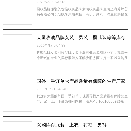
2020/4/29 9:40:13
回收品牌服装的价格收购品牌女装收购品牌童装上海苏邺贸
易有限公司长期以来秉着诚信、高价、薄利、双赢的宗旨在
长三角地区（江浙沪皖）与众多制衣、服装、外贸公司等建
立了良好合作关系 。我司面向各制衣、服饰、纺织品等公
司高价回收服装、服饰、鞋帽、箱包、面料、辅料，服装设
备、百货、工艺品、玩具、家纺及床上...
大量收购品牌女装、男装、婴儿装等等库存
商品
2020/4/17 9:04:33
收购品牌女装回收品牌女装上海苏邺贸易有限公司，就是一
个新兴的专业的库存服装方案解决服务商，是一家以采购及
销售为一体的综合性服装贸易有限公司，拥有强大的销售渠
道、终端 卖场以及网络销售平台。 专业的库存方案解决
商，会对业者的库存服装依据业者要求量身打造去化方案，
在为业者盘活库存，增加现金流的同...
国外一手订单求产品质量有保障的生产厂家
2019/10/8 15:48:40
我这有大量的外国一手订单，现需寻找产品质量有保障的生
产厂家，工厂小做饭都可以接，联系V：Too168889彭先
生，非诚勿扰，谢谢！
采购库存服装，上衣，衬衫，男裤