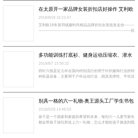
一根毛纤维之间都有一定的空隙，使空气流通。3、舒适
性：优质的羊毛，手感滑润细腻，具有很好...
在太原开一家品牌女装折扣店好操作 艾利欧
女装库存尾货哪里找
2018/9/18 16:23:47
艾利欧18冬装羽绒服时尚精品品牌折扣女装批发走份--------
---------------------------------------------------------------------------杭
州礼诚服饰品牌女装折扣批发 秋冬装持续上新致力于为全
国服装创业者提供优质、低价...
多功能训练打底衫、健身运动压缩衣、潜水
服
2018/8/7 15:56:32
四针六线是近几年在国内特别流行的用于针织服饰行业的特
种机器设备，主要用于户外运动行业，因其高弹性、平坦且
高强度的拼缝效果，越来越受青睐，但同时也由于其工艺、
投资等方面的，目前四针六线的工厂非常少，所以让很多商
家想苦恼，想在北京找四针六线服装加工更不容易。一般有
小工厂都不会有四针六线特种设备，因...
别具一格的六一礼物-奥王源头工厂学生书包
2018/5/29 14:46:03
孩子是一个国家和家庭的希望和未来，每到六一儿童节家长
都会带孩子游玩和送上六一礼物，怎么才能给孩子挑选到既
实用又新颖特别的礼物呢？我们特别推出别具一格的学生书
包-------为学生书包减负，成为了许多家长六一送礼的首