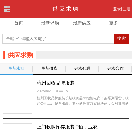
供应求购
登录|
注册
首页
最新求购
最新供应
更多
搜索
全站
供应求购
最新求购
最新供应
寻求代理
寻求合作
杭州回收品牌服装
2025/8/27 10:44:15
杭州回收品牌服装长期收购品牌撤柜电商下架系列尾货，收
购公司工厂整单服装。专业的库存方案解决商，会对业者的
库存服装依据业者要求量身打造去化方案，在为业者盘活库
存，增加现金流的同时，不但不会影响该在市场中的正常销
售，还能为品牌开发潜在客户群，开拓潜在市场。这就如同
我们看到的积雪融化，表面上看积雪消...
上门收购库存服装,T恤，卫衣