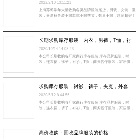
2022/2/10 13:11:21
上海苏邺常年大量收购各类品牌服装尾货，男装，女装，童
装，春夏秋冬装不限款式不限季节，数量不限，越多越好！
收购品牌服装回收女装童装男装（不挑款）【关于我们】资
金雄厚，价格公平公正，优于同行20%的价位来收购您的库
存！杭州地区可直接上门看货（随叫随到），现金交易！
【主营内容】回收库存服装：（男装、...
长期求购库存服装，内衣，男裤，T恤，衬
衫
2020/10/14 14:03:23
本公司长期收购各厂家商行库存服装,库存品牌服装，时
装，连衣裙，裤子，衬衫，T恤，商务靓仔服装，家居服，
运动装，休闲装，西装，童装，内衣，布料,手袋，真皮，
辅料,等一切存货，整单杂货均可，不分品种数量，我们会
以最大的诚意接受客户的来电，并以最快的方式上门看货定
价，以最合理的价钱现金交易。我们真诚...
求购库存服装，衬衫，裤子，夹克，外套
2020/5/12 8:44:55
本公司长期收购各厂家商行库存服装,库存品牌服装，时
装，连衣裙，裤子，衬衫，T恤，商务靓仔服装，家居服，
运动装，休闲装，西装，童装，内衣，布料,手袋，真皮，
辅料,等一切存货，整单杂货均可，不分品种数量，我们会
以最大的诚意接受客户的来电，并以最快的方式上门看货定
价，以最合理的价钱现金交易。我们真诚...
高价收购：回收品牌服装的价格