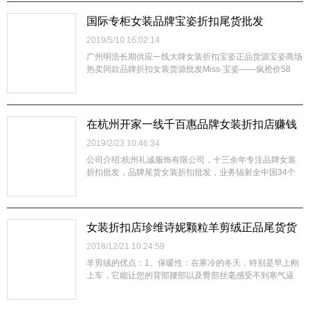
的特色，坚守着中国服饰的传统，坚守着一贯使用的天然棉
麻面料的基本原则。经过二十年不断的...
国际专柜女装品牌宝姿折扣尾货批发
2019/5/10 16:02:14
广州明浩长期供应一线大牌女装折扣宝姿正品货源宝姿商场
热卖同款品牌折扣女装货源批发Miss·宝姿——疯抢价58
元，昨天错过的小主，今天手要快啦库存圈无人不晓的知名
毛织冠军品牌◆行业内众所周知的毛织高端单品实卖性单
品，面料舒适广州明浩品牌折扣女装公司主营香港、深圳、
广州、上海、杭州等高档品牌女装尾...
在杭州开家一线千百惠品牌女装折扣店赚钱
吗
2019/2/23 10:46:34
公司介绍:杭州礼诚服饰有限公司，十三余年专注品牌女装
折扣批发，品牌尾货女装折扣批发，业务辐射全中国34个
省份，经过了十三余年的努力，成为了这个行业里的佼佼
者。专业经营中高档品牌折扣女装，集群了杭州、北京、上
海、深圳、香港、广州、武汉等一二线品牌服装公司库存尾
货资源并联手合作。货源长期稳定是国内...
女装折扣店珍维诗妮颗粒羊剪绒正品尾货货
源
2018/12/21 10:24:59
羊剪绒的优点：1、保暖性：在寒冷的冬天，特别是早上刚
上车，它能让您的背部腰部以及臀部丝毫感受不到寒气逼
人，保护您的身体。2、透气性：羊皮最大的特点就是既保
暖又透气，长时间与身体接触的部分不会产生不适，因为每