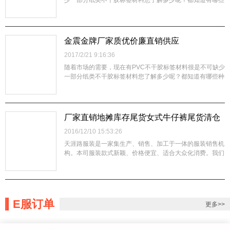
少一部分纸类不干胶标签材料您了解多少呢？都知道有哪些
种类吗？很多客户在寻找不干胶的时候，只能说出要找部分
是无胶的，具体叫法又说不清楚。利龙不干胶所使用的都有
哪些原材料呢？各种不干胶是针对各种不同的使用方法而生
产的。但是每种不干胶用途都是有所不同的，比如合成纸不
金震金牌厂家质优价廉直销供应
干胶标签材料您知道有哪些吗？强粘PVC、可移PVC、乳
2017/2/21 9:16:36
白PVC、白色PVC、强粘光白PVC、黑色PVC等，所以各
种间隔不干胶是针对...
随着市场的需要，现在有PVC不干胶标签材料很是不可缺少
一部分纸类不干胶标签材料您了解多少呢？都知道有哪些种
类吗？很多客户在寻找不干胶的时候，只能说出要找部分是
无胶的，具体叫法又说不清楚。利龙不干胶所使用的都有哪
些原材料呢？各种不干胶是针对各种不同的使用方法而生产
的。但是每种不干胶用途都是有所不同的，比如合成纸不干
厂家直销地摊库存尾货女式牛仔裤尾货清仓
胶标签材料您知道有哪些吗？强粘PVC、可移PVC、乳白
批发韩版女裤
2016/12/10 15:53:26
PVC、白色PVC、强粘光白PVC、黑色PVC等，所以各种
间隔不干胶是针对各种不同的使...
天涯路服装是一家集生产、销售、加工于一体的服装销售机
构。本司服装款式新颖、价格便宜、适合大众化消费。我们
把客户所付出的货款应获得的价值进行定义，共四项：大众
化的款式；廉宜的价钱；优良的布料；优质的客户服务!
我们一直坚持“诚信服务、客户至上”作为经营宗旨，以
一流的服务，优质的产品，迎接各位新老客户，从而达到共
同进步，共创辉煌的目的！主营产品：男装、女装、童装、
E服订单
更多>>
卫衣、外套、各类长恤、休闲裤、运动服装