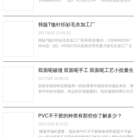
13688983267 QQ：455821534 Miss彭虽然东莞市
森力狼毛衣加工厂主要是做针织毛衣加工的厂家，但是针织
毛衣加工时也需要用上梭织面料，今天东莞毛衣加工厂就给
大家介绍一下梭织面料对于裁剪技术的要求。裁剪前要先根
据样板绘制出排料图，“完整、合理、节约”是排料的基本原
韩版T恤针织衫毛衣加工厂
则。在裁剪工序...
2017/4/25 12:55:20
韩版T恤针织衫毛衣加工厂联系电话/微信：13688983267
Miss彭 QQ：455821534虽然东莞市森力狼毛衣加工厂主
要是做针织毛衣加工的厂家，但是针织毛衣加工时也需要用
上梭织面料，今天东莞毛衣加工厂就给大家介绍一些常用的
梭织服装生产工艺流程。面辅料进厂检验→技术准备→裁剪
→缝制→锁眼钉扣→整烫→成衣检验→包装→入库或出运。
双面呢破缝 双面呢手工 双面呢工艺小批量生
面料进厂后要进行数量清点以及外观和内在质量的检验，符
产双面尼大衣
2017/3/5 10:09:31
合生产要求的才能...
双面羊绒布料是两面用一样的薄薄羊绒材质对缝起来的，两
层中间有对缝线，布边剥开就能看到。制作服装时两片衣片
缝合必须用全手工完成（外面现在出现了仿手工机器，一眼
就能看出来，直接导致了品质的低下），外表是看不出针
脚，其手工成本是普通单面绒大衣的三倍。而这种细致的做
工，一般都用于高档的服装，所有这些工...
PVC不干胶的种类有那些你了解多少？
2017/2/22 9:13:27
随着市场的需要，现在有PVC不干胶标签材料很是不可缺