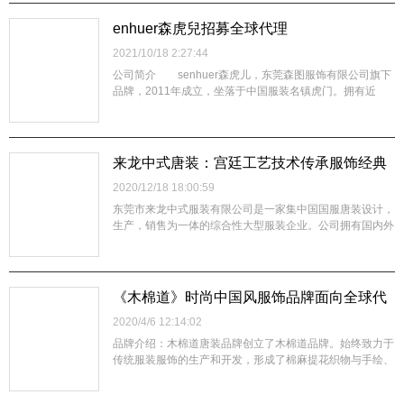
好，使用寿命长。可直接应用于印花、转移涂层，加 5%异
氰酸酯固化剂可用于塑...
enhuer森虎兒招募全球代理
2021/10/18 2:27:44
公司简介 senhuer森虎儿，东莞森图服饰有限公司旗下
品牌，2011年成立，坐落于中国服装名镇虎门。拥有近
10000㎡标準写字楼、厂房，300余名专业生产技工，年产
量超500万件的生产能力。至今销售网络已覆盖全国20多个
省会城市，终端店铺1000余间，深受广大终端客户及孩子
家长的喜爱。 ...
来龙中式唐装：宫廷工艺技术传承服饰经典
文化面向全球招募合作伙伴
2020/12/18 18:00:59
东莞市来龙中式服装有限公司是一家集中国国服唐装设计，
生产，销售为一体的综合性大型服装企业。公司拥有国内外
一流的优秀设计团队，其工艺源于品牌创始人总设计师陈春
龙先生曾祖上清末宫廷，1994年其父亲在中国台湾将其发
扬光大。 来龙公司拥有多个设计专利，并在每年不断创
新。将传统的唐装融入现代的设计理...
《木棉道》时尚中国风服饰品牌面向全球代
理加盟
2020/4/6 12:14:02
品牌介绍：木棉道唐装品牌创立了木棉道品牌。始终致力于
传统服装服饰的生产和开发，形成了棉麻提花织物与手绘、
蜡绘相结合，素雅色调基础上的唐装风格。不断提高质量产
品质量管理水平，将唐装时尚化的风格延续下去。坚持自己