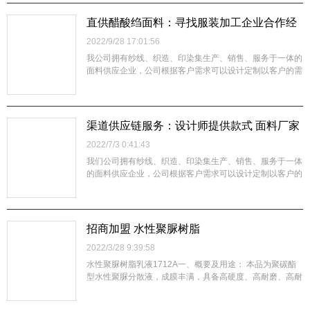
应客户，使客户放心，增强企业竞争力，是本公司的经营宗
旨。您的满意是我们的追求，欢迎来电...
直供醋酸绉面料：寻找服装加工企业合作经
营
2022/9/28 17:01:56
我公司拥有纱线、织造、印染集生产、销售、服务于一体的
面料供应企业，公司根据客户需求可以设计定制以客户的需
要生产制造各类面料，公司通过不断创新、突破、强化技术
基础，提升产品品质，制造优质的产品，合理的价格，稳定
供应客户，使客户放心，增强企业竞争力，是本公司的经营
宗旨。您的满意是我们的追求，欢迎来...
渠道供应链服务：设计师提供款式 面料厂家
一体化服务
2022/7/3 0:41:43
我们公司拥有纱线、织造、印染集生产、销售、服务于一体
的面料供应企业，公司根据客户需求可以设计定制以客户的
需要生产制造各类面料，公司通过不断创新、突破、强化技
术基础，提升产品品质，制造优质的产品，合理的价格，稳
定供应客户，使客户放心，增强企业竞争力，是本公司的经
营宗旨。您的满意是我们的追求，欢迎...
招商加盟 水性聚脲树脂
2022/3/28 9:39:58
水性聚脲树脂乳液1712A一、概要及用途： 本品为聚碳酯
型水性聚脲分散液，成膜丰满，具备高硬度、高耐磨、高耐
抗冲击性和高耐化学性。（耐 2%烧硷，5%的硫酸），耐
水煮、耐中性盐雾大于 1000 小时。同颜填料相溶，附着力