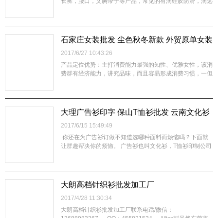
长裤，腰口，文胸带子等产品，常见的有滴硅胶防滑，滴远
红外点，托玛琳点，磁疗点，瘦身美体理疗等。 无缝内衣
滴胶加工，肩带滴胶，防滑内衣点胶今天我们就来讲讲，无
缝内衣滴胶加工是怎么回事，怎么操作。我们的大师傅就是
我们的大家长任光宏先生，开玩笑说是位老滴胶工了，其实
石家庄女装批发 尘色秋冬新款 外贸原单女装
在咱们瑞光点胶，主要还是以点胶叫法为主。我们就以硅胶
货源进货渠道 库存女装尾货
2017/6/27 10:43:26
为原材料，来说说这个流程。有专门的硅胶机，将硅胶用硅
胶机弄好之后，将其倒在模具之...
产品定位优势：主打消费能力最强的知性、优雅女性，该消
费群有经济能力，讲究品味，而且容易形成消费习惯，一但
认准品牌忠诚度高风格定位优势：独特的设计：前卫、时
尚、大气，多方面覆盖消费者需求价格定位优势：在目前女
装市场中，AFI～HAR的价格定位在贵淑风格中，非常有竞
争优势DST CLOR(尘色)是代表一群20--40岁女人的故事，
大理广告衫印字 保山T恤衫批发 云南文化衫
她们是游离于大众潮流之外，富有哲思、人为艺术修养的都
价格
2017/6/15 15:49:49
市白领。是一群独立知性，追求自由，个性独特，有文化艺
术特质，不娇柔时尚群体...
你还在为广告衫订做不知道选哪种面料而烦恼吗？下面就
让群趣帮决你的烦恼。 广告衫也叫文化衫，T恤衫印制公司
logo，走到哪里都是一条流动的广告，不仅体现了公司的形
象，还为公司做了无形的广告。广告衫的面料分很多种，面
料高档能很好的体现公司高档专业。 广告衫定做一般常见
的面料有：全棉面料、全涤面料 全棉面料：全棉面料最常
大朗高档针织衫批发加工厂
用的面料，其中全棉面料又分精梳棉和普梳棉 全棉面料的
2017/4/28 11:30:34
优点是吸汗透气，穿着舒适，环保，缺...
大朗高档针织衫批发加工厂联系电话/微信：