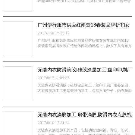
产能300件/ 天加工方式贴牌加工,来样加工,来图加工曾经合
作对象聚划算商家,淘宝皇冠商家,线下合作品牌,天猫商家设
计师人数6风格国内工艺免烫主加工面料全棉,其他面料有可
授权的自有品牌有品牌烔烁是否跨境货源否加工类型包工包
料生产流水线4条剪裁人数6人缝制人数80人后道人数20人
广州伊行服饰供应红雨鸶18春装品牌折扣女
打样人数4人打版人数3人打样周期3天原料检查2人中间控
装货源
2017/12/8 15:25:12
制2人成品检验2人产品卖点：1.时尚立领：时尚领口职业女
式魅力风范2...
广州伊行服饰长期供应红雨鸶品牌折扣女装货源红雨鸶18
春装雨鸶品牌女装在传统休闲装的风格上，融入了具有东方
独特审美元素的手工绣花图案，布石在质感强烈的随意面料
（纯棉、麻）中凝练出浓厚的格调，形成了既带有休闲装的
随意，又不失文化感的时装风格。红雨鸶品牌女装具有亲和
力的，牛仔、帆布为主的面料，赋予降色系的绣花，给人以
无缝内衣防滑滴胶|硅胶涂层加工|丝印印刷厂
返璞归真、自由无拘的纯美感觉。大面积的手工绣花，采用
2017/8/17 11:09:27
轮廓针迹、缎纹刺绣、立体图案和链齿针迹柔合的方法。图
案以花鸟为主，辅以风景、小动物等。整体...
无缝内衣防滑滴胶，硅胶涂层加工，丝印印刷厂服务范围：
内衣滴胶加工主要是硅胶的加工，包括文胸带子，内衣防滑
条，内衣硅胶涂层以及硅胶的印花加工，这些主要的目的是
为了防滑，因为硅胶稳定的物理性质被广泛的应用在内衣之
上，今天带你了解内衣滴胶加工厂家，如何让内衣亮起
来。 瑞光点胶就是一家内衣滴胶加工厂家，从事服装功能
无缝内衣滴胶加工,肩带滴胶,防滑内衣点胶找
性加工10年经验，下面小编来讲，他们如何把硅胶加工在
瑞光点胶
2017/8/10 17:31:34
服装之上。 无缝内衣防滑滴胶，硅胶涂层加工，丝印印刷
厂加工流程：织带防滑硅...
无缝内衣滴胶加工的产品，包括功能性内裤、背心、长衣，