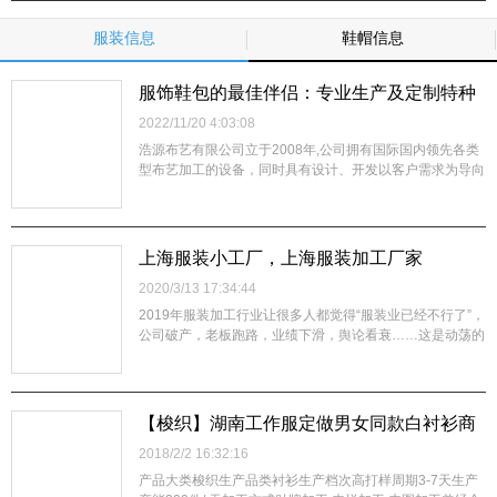
选！ 香港奥王集团创立于1985年，是一家集箱包设计、研
发、生产、电子商务、...
服装信息
鞋帽信息
服饰鞋包的最佳伴侣：专业生产及定制特种
冲片、撒粉、烫金、普通烫金、压胶、压
2022/11/20 4:03:08
金、七彩、镭射烫金、彩色烫金、满版烫
浩源布艺有限公司立于2008年,公司拥有国际国内领先各类
金、复合、贴合热转移印花加工等多种后段
型布艺加工的设备，同时具有设计、开发以客户需求为导向
的专业技术人员，在行业领域时刻保持着引领行业发展的前
工
沿的时尚产品，在纺织服装行业具有一定的知名度。 公
司主营产品：特种冲片、撒粉、烫金、普通烫金、压胶、压
金、七彩、镭射烫金、彩色烫金、...
上海服装小工厂，上海服装加工厂家
2020/3/13 17:34:44
2019年服装加工行业让很多人都觉得“服装业已经不行了”，
公司破产，老板跑路，业绩下滑，舆论看衰……这是动荡的
时代，同时也是充满机会的时代。在积累了迎接挑战的经验
之后，更多的企业拥有了应对的思路，功力渐长，也更能变
被动为主动，主动改变、主动变通、主动出击。中国服装业
面临的问题严峻，从总的发展趋...
【梭织】湖南工作服定做男女同款白衬衫商
务正装加工定制
2018/2/2 16:32:16
产品大类梭织生产品类衬衫生产档次高打样周期3-7天生产