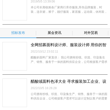
2019/5/5 13:39:06
本公司长期收购各厂家商行库存服装,库存品牌服装，时
装，连衣裙，裤子，靓仔服装，家居服，运动装，休闲装，
西装，童装，内衣，布料,手袋，真皮，辅料,等一切存货，
整单杂货均可，不分品种数量，我们会以最大的诚意接受客
户的来电，并以最快的方式上门看货定价，以最合理的价钱
现金交易。我们真诚感谢各方的来电，...
招标发布
展会资讯
对外贸易
全网招募面料设计师、服装设计师 用你的智
慧撬动疲软的服装企业
2022/10/12 23:02:11
醋酸斜面料厂家直供： 我公司拥有纱线、织造、印染集生
产、销售、服务于一体的面料供应企业，公司根据客户需求
可以设计定制以客户的需要生产制造各类面料，公司通过不
断创新、突破、强化技术基础，提升产品品质，制造优质的
产品，合理的价格，稳定供应客户，使客户放心，增强企业
竞争力，是本公司的经营宗旨。您...
醋酸绒面料色泽大全 寻求服装加工企业、设
计师深度合作，需要进一步了解手感如何- 留
2022/10/5 16:26:28
言获取布板
公司拥有纱线、织造、印染集生产、销售、服务于一体的面
料供应企业，公司根据客户需求可以设计定制以客户的需要
生产制造各类面料，公司通过不断创新、突破、强化技术基
础，提升产品品质，制造优质的产品，合理的价格，稳定供